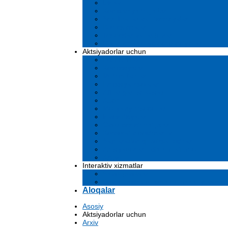
Ustav
Kompaniya hujjatlari
Sertifikatlar va litsenziyalar
Biznes rejalar
Tenderlar va tanlovlar
O'z kuchlarini yo'qotib qo'ydilar
Aktsiyadorlar uchun
Dividendlar
Komissiyalar
Muhim faktlar
Emissiya risolalari
Affilangan shaxslar
Audit
Moliyaviy hisobotlar
Investitsiyalar
Ovoz berish natijalari
Korporativ boshqaruv
Samaradorligi ko'rsatkichlari
Aktsiyadorlar uchun ma'lumot
Arxiv
Interaktiv xizmatlar
Savol-javoblar
Davlat tashkilotlarga murojaat yuborish
Aloqalar
Asosiy
Aktsiyadorlar uchun
Arxiv