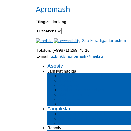
Agromash
Tilingizni tanlang:
Xira kuradiganlar uchun
Telefon: (+99871) 269-78-16
E-mail:
uzbmkb_agromash@mail.ru
Asosiy
Jamijyat haqida
Kompaniya haqida ma'lumot
Maqsadlar
Rahbariyat
Rivojlantirish strategiyasi
Tashkiliy tuzilma
Mahsulotlar
Bo'sh ish o'rinlari
Yangiliklar
Chora-tadbirlar va tadbirlar
Tahliliy maqolalar va ekspert xulosalari
Ommaviy axborot vositalari biz haqimi
Rasmiy