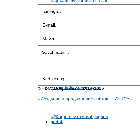
© «BMКB-Аgromash» 2014-2026
«Создание и продвижение сайтов — AYUDA»