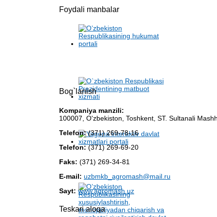
Foydali manbalar
Bog`lanish
Kompaniya manzili:
100007, O'zbekiston, Toshkent, ST. Sultanali Mash
Telefon:
(371) 269-78-16
Telefon:
(371) 269-69-20
Faks:
(371) 269-34-81
E-mail:
uzbmkb_agromash@mail.ru
Sayt:
www.agromash.uz
Teskari aloqa