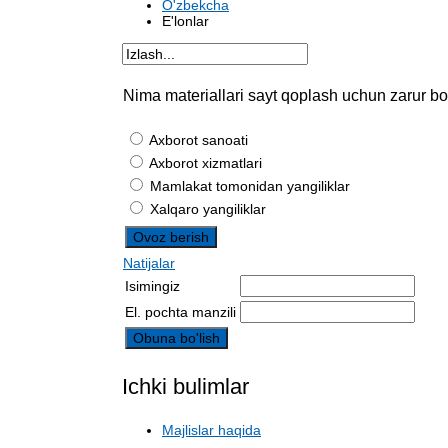
O'zbekcha
E'lonlar
Nima materiallari sayt qoplash uchun zarur bo
Axborot sanoati
Axborot xizmatlari
Mamlakat tomonidan yangiliklar
Xalqaro yangiliklar
Natijalar
Isimingiz
El. pochta manzili
Ichki bulimlar
Majlislar haqida