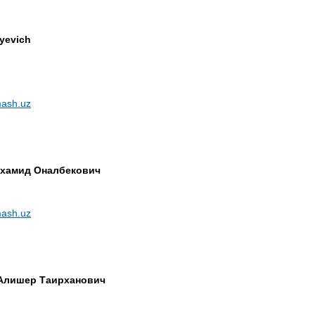
yevich
ash.uz
ухамид Оналбекович
ash.uz
Алишер Таирханович