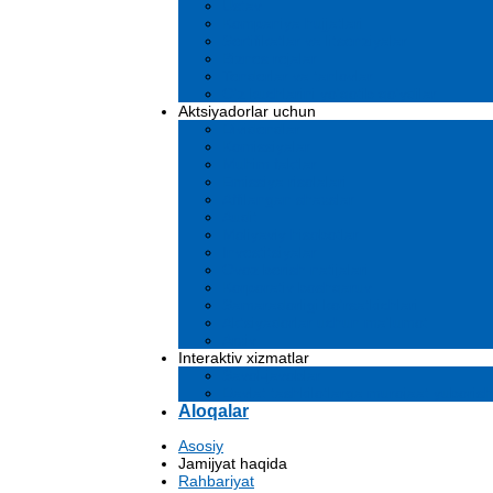
Ustav
Kompaniya hujjatlari
Sertifikatlar va litsenziyalar
Biznes rejalar
Tenderlar va tanlovlar
O'z kuchlarini yo'qotib qo'ydilar
Aktsiyadorlar uchun
Dividendlar
Komissiyalar
Muhim faktlar
Emissiya risolalari
Affilangan shaxslar
Audit
Moliyaviy hisobotlar
Investitsiyalar
Ovoz berish natijalari
Korporativ boshqaruv
Samaradorligi ko'rsatkichlari
Aktsiyadorlar uchun ma'lumot
Arxiv
Interaktiv xizmatlar
Savol-javoblar
Davlat tashkilotlarga murojaat yuborish
Aloqalar
Asosiy
Jamijyat haqida
Rahbariyat