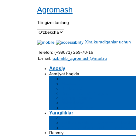
Agromash
Tilingizni tanlang:
Xira kuradiganlar uchun
Telefon: (+99871) 269-78-16
E-mail:
uzbmkb_agromash@mail.ru
Asosiy
Jamijyat haqida
Kompaniya haqida ma'lumot
Maqsadlar
Rahbariyat
Rivojlantirish strategiyasi
Tashkiliy tuzilma
Mahsulotlar
Bo'sh ish o'rinlari
Yangiliklar
Chora-tadbirlar va tadbirlar
Tahliliy maqolalar va ekspert xulosalari
Ommaviy axborot vositalari biz haqimi
Rasmiy