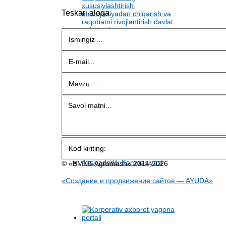
Teskari aloqa
© «BMКB-Аgromash» 2014-2026
«Создание и продвижение сайтов — AYUDA»