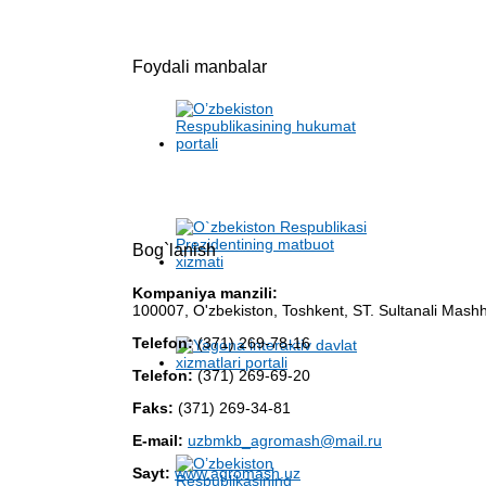
Foydali manbalar
Bog`lanish
Kompaniya manzili:
100007, O'zbekiston, Toshkent, ST. Sultanali Mash
Telefon:
(371) 269-78-16
Telefon:
(371) 269-69-20
Faks:
(371) 269-34-81
E-mail:
uzbmkb_agromash@mail.ru
Sayt:
www.agromash.uz