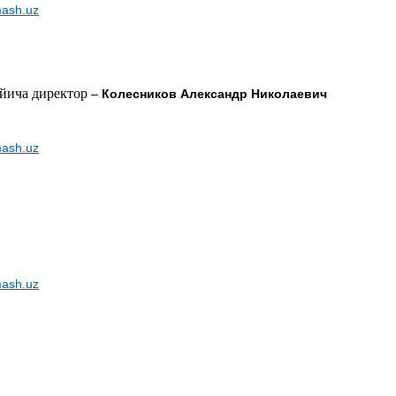
ash.uz
йича д
иректор
–
Колесников Александр Николаевич
ash.uz
ash.uz