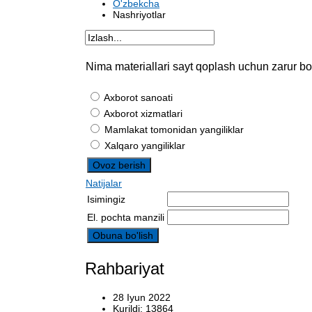
O'zbekcha
Nashriyotlar
Nima materiallari sayt qoplash uchun zarur bo
Axborot sanoati
Axborot xizmatlari
Mamlakat tomonidan yangiliklar
Xalqaro yangiliklar
Natijalar
Isimingiz
El. pochta manzili
Rahbariyat
28 Iyun 2022
Kurildi: 13864