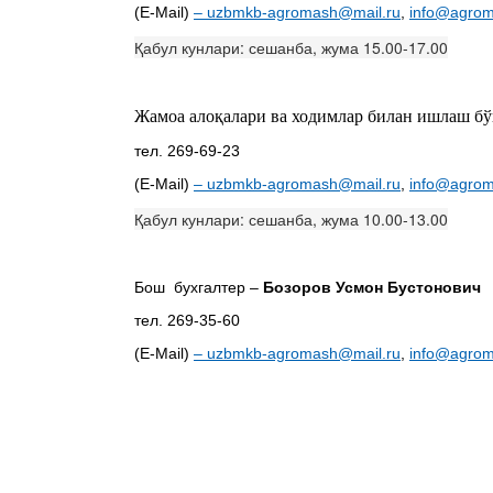
(E-Mail)
–
uzbmkb-agromash@mail.ru
,
info@agrom
Қабул кунлари: сешанба, жума 15.00-17.00
Жамоа алоқалари ва ходимлар билан ишлаш бў
тел. 269-69-23
(E-Mail)
–
uzbmkb-agromash@mail.ru
,
info@agrom
Қабул кунлари: сешанба, жума 10.00-13.00
Бош бухгалтер –
Бозоров Усмон Бустонович
тел. 269-35-60
(E-Mail)
–
uzbmkb-agromash@mail.ru
,
info@agrom