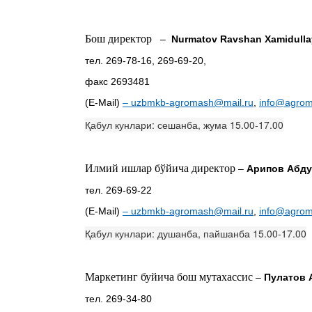
Бош
директор
–
Nurmatov Ravshan Xamidulla
тел. 269-78-16, 269-69-20,
факс 2693481
(E-Mail)
–
uzbmkb-agromash@mail.ru
,
info@agrom
Қабул кунлари: сешанба, жума 15.00-17.00
Илмий ишлар бўйича д
иректор
–
Арипов Абд
тел. 269-69-22
(E-Mail)
–
uzbmkb-agromash@mail.ru
,
info@agrom
Қабул кунлари: душанба, пайшанба 15.00-17.00
Маркетинг буйича бош мутахассис
–
Пулатов 
тел. 269-34-80