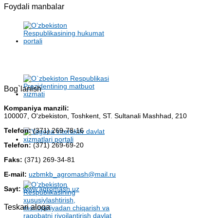
Foydali manbalar
Bog`lanish
Kompaniya manzili:
100007, O'zbekiston, Toshkent, ST. Sultanali Mashhad, 210
Telefon:
(371) 269-78-16
Telefon:
(371) 269-69-20
Faks:
(371) 269-34-81
E-mail:
uzbmkb_agromash@mail.ru
Sayt:
www.agromash.uz
Teskari aloqa