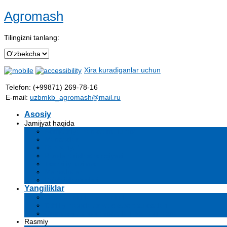
Agromash
Tilingizni tanlang:
Xira kuradiganlar uchun
Telefon: (+99871) 269-78-16
E-mail:
uzbmkb_agromash@mail.ru
Asosiy
Jamijyat haqida
Kompaniya haqida ma'lumot
Maqsadlar
Rahbariyat
Rivojlantirish strategiyasi
Tashkiliy tuzilma
Mahsulotlar
Bo'sh ish o'rinlari
Yangiliklar
Chora-tadbirlar va tadbirlar
Tahliliy maqolalar va ekspert xulosalari
Ommaviy axborot vositalari biz haqimizda
Rasmiy