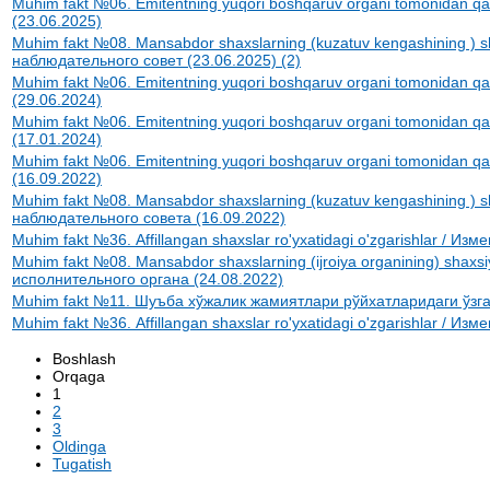
Muhim fakt №06. Emitentning yuqori boshqaruv organi tomonidan q
(23.06.2025)
Muhim fakt №08. Mansabdor shaxslarning (kuzatuv kengashining ) s
наблюдательного совет (23.06.2025) (2)
Muhim fakt №06. Emitentning yuqori boshqaruv organi tomonidan q
(29.06.2024)
Muhim fakt №06. Emitentning yuqori boshqaruv organi tomonidan q
(17.01.2024)
Muhim fakt №06. Emitentning yuqori boshqaruv organi tomonidan q
(16.09.2022)
Muhim fakt №08. Mansabdor shaxslarning (kuzatuv kengashining ) s
наблюдательного совета (16.09.2022)
Muhim fakt №36. Аffillangan shaxslar ro'yxatidagi o'zgarishlar / 
Muhim fakt №08. Mansabdor shaxslarning (ijroiya organining) shaxs
исполнительного органа (24.08.2022)
Muhim fakt №11. Шуъба хўжалик жамиятлари рўйхатларидаги ўзга
Muhim fakt №36. Аffillangan shaxslar ro'yxatidagi o'zgarishlar / 
Boshlash
Orqaga
1
2
3
Oldinga
Tugatish