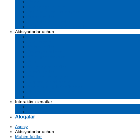
Ustav
Kompaniya hujjatlari
Sertifikatlar va litsenziyalar
Biznes rejalar
Tenderlar va tanlovlar
O'z kuchlarini yo'qotib qo'ydilar
Aktsiyadorlar uchun
Dividendlar
Komissiyalar
Muhim faktlar
Emissiya risolalari
Affilangan shaxslar
Audit
Moliyaviy hisobotlar
Investitsiyalar
Ovoz berish natijalari
Korporativ boshqaruv
Samaradorligi ko'rsatkichlari
Aktsiyadorlar uchun ma'lumot
Arxiv
Interaktiv xizmatlar
Savol-javoblar
Davlat tashkilotlarga murojaat yuborish
Aloqalar
Asosiy
Aktsiyadorlar uchun
Muhim faktlar