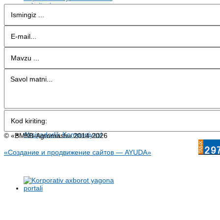
© «BMКB-Аgromash» 2014-2026
«Создание и продвижение сайтов — AYUDA»