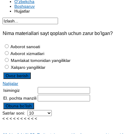
O'zbekcha
Boshqaruv
Hujjatlar
Nima materiallari sayt qoplash uchun zarur bo'lgan?
Axborot sanoati
Axborot xizmatlari
Mamlakat tomonidan yangiliklar
Xalqaro yangiliklar
Natijalar
Isimingiz
El. pochta manzili
Satrlar soni:
< < < < < < < < < <