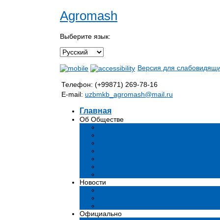
Agromash
Выберите язык:
Версия для слабовидящ
Телефон: (+99871) 269-78-16
E-mail:
uzbmkb_agromash@mail.ru
Главная
Об Обществе
Общая информация
Структура
Руководство
Стратегия развития
Предмет и цели деятельности общес
Продукция
Вакансии
Новости
Мероприятия и события
Аналитические статьи и мнения эксп
СМИ о нас
Официально