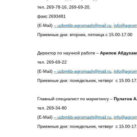
тел. 269-78-16, 269-69-20,
факс 2693481
(E-Mail)
–
uzbmkb-agromash@mail.ru
,
info@agrom
Приемные дни: вторник, пятница с 15.00-17.00
Директор по научной работе –
Арипов Абдухам
тел. 269-69-22
(E-Mail)
–
uzbmkb-agromash@mail.ru
,
info@agrom
Приемные дни: понедельник, четверг с 15.00-17
Главный специалист по маркетингу –
Пулатов А
тел. 269-34-80
(E-Mail)
–
uzbmkb-agromash@mail.ru
,
info@agrom
Приемные дни: понедельник, четверг с 15.00-17