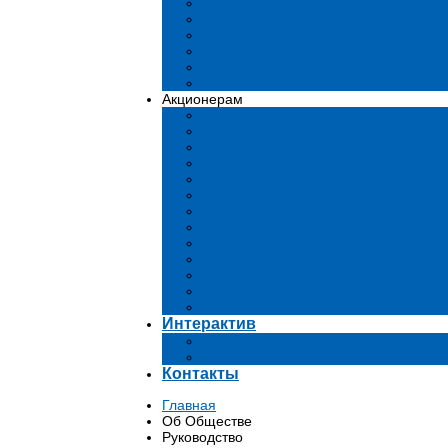
Устав
Сертификаты и лиценции
Документы общества
Бизнес-планы
Тендеры и конкурсы
Утратившие силу акты
Акционерам
Дивиденды
Комиссии
Существенные факты
Проспект эмиссии
Аффилированные лица
Аудит
Финансовые отчеты
Инвестиции
Голосования
Корпоративное управление
Ключевые показатели эффективност
Информация для акционеров
Архив
Интерактив
Вопросы-ответы
Подача обращений в государственн
Контакты
Главная
Об Обществе
Руководство