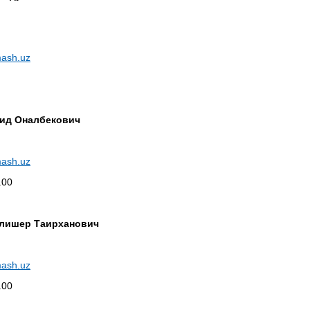
ash.uz
ид Оналбекович
ash.uz
.00
лишер Таирханович
ash.uz
.00