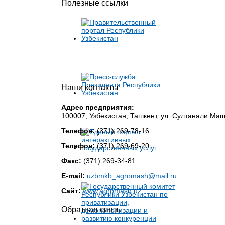
Полезные ссылки
Наши контакты
Адрес предприятия:
100007, Узбекистан, Ташкент, ул. Султанали Ма
Телефон:
(371) 269-78-16
Телефон:
(371) 269-69-20
Факс:
(371) 269-34-81
E-mail:
uzbmkb_agromash@mail.ru
Сайт:
www.agromash.uz
Обратная связь