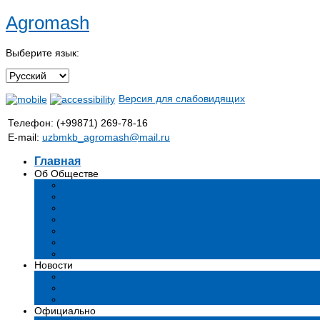
Agromash
Выберите язык:
Версия для слабовидящих
Телефон: (+99871) 269-78-16
E-mail:
uzbmkb_agromash@mail.ru
Главная
Об Обществе
Общая информация
Структура
Руководство
Стратегия развития
Предмет и цели деятельности общества
Продукция
Вакансии
Новости
Мероприятия и события
Аналитические статьи и мнения экспертов
СМИ о нас
Официально