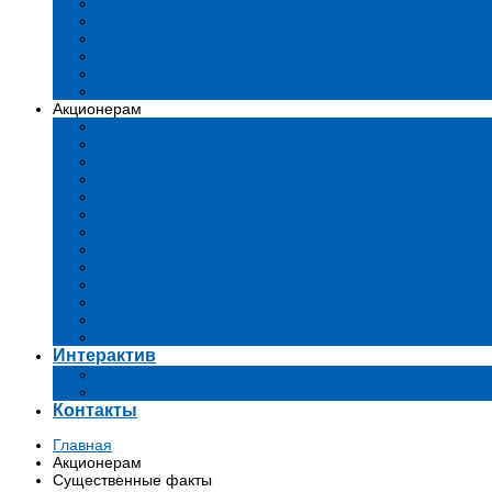
Устав
Сертификаты и лиценции
Документы общества
Бизнес-планы
Тендеры и конкурсы
Утратившие силу акты
Акционерам
Дивиденды
Комиссии
Существенные факты
Проспект эмиссии
Аффилированные лица
Аудит
Финансовые отчеты
Инвестиции
Голосования
Корпоративное управление
Ключевые показатели эффективности
Информация для акционеров
Архив
Интерактив
Вопросы-ответы
Подача обращений в государственные органы
Контакты
Главная
Акционерам
Существенные факты