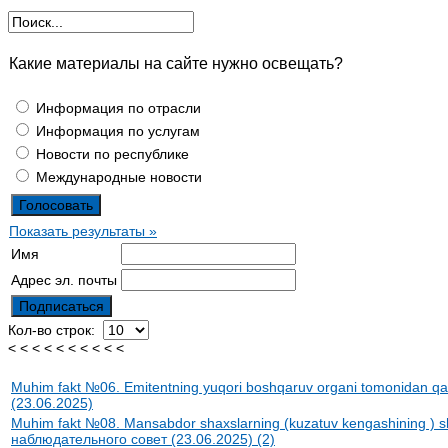
Какие материалы на сайте нужно освещать?
Информация по отрасли
Информация по услугам
Новости по республике
Международные новости
Показать результаты »
Имя
Адрес эл. почты
Кол-во строк:
< < < < < < < < < <
Muhim fakt №06. Emitentning yuqori boshqaruv organi tomonidan q
(23.06.2025)
Muhim fakt №08. Mansabdor shaxslarning (kuzatuv kengashining ) s
наблюдательного совет (23.06.2025) (2)