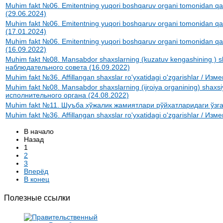
Muhim fakt №06. Emitentning yuqori boshqaruv organi tomonidan q
(29.06.2024)
Muhim fakt №06. Emitentning yuqori boshqaruv organi tomonidan q
(17.01.2024)
Muhim fakt №06. Emitentning yuqori boshqaruv organi tomonidan q
(16.09.2022)
Muhim fakt №08. Mansabdor shaxslarning (kuzatuv kengashining ) s
наблюдательного совета (16.09.2022)
Muhim fakt №36. Аffillangan shaxslar ro'yxatidagi o'zgarishlar / 
Muhim fakt №08. Mansabdor shaxslarning (ijroiya organining) shaxs
исполнительного органа (24.08.2022)
Muhim fakt №11. Шуъба хўжалик жамиятлари рўйхатларидаги ўзга
Muhim fakt №36. Аffillangan shaxslar ro'yxatidagi o'zgarishlar / 
В начало
Назад
1
2
3
Вперёд
В конец
Полезные ссылки