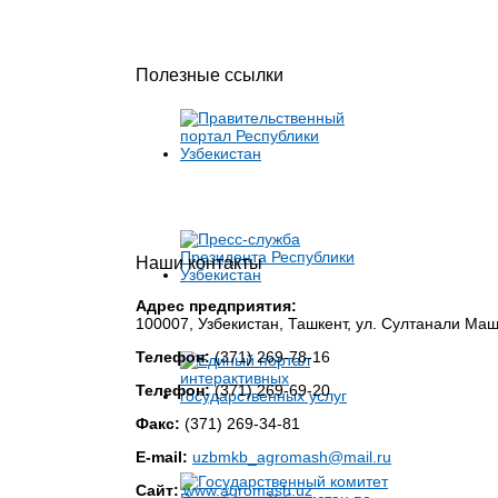
Полезные ссылки
Наши контакты
Адрес предприятия:
100007, Узбекистан, Ташкент, ул. Султанали Ма
Телефон:
(371) 269-78-16
Телефон:
(371) 269-69-20
Факс:
(371) 269-34-81
E-mail:
uzbmkb_agromash@mail.ru
Сайт:
www.agromash.uz