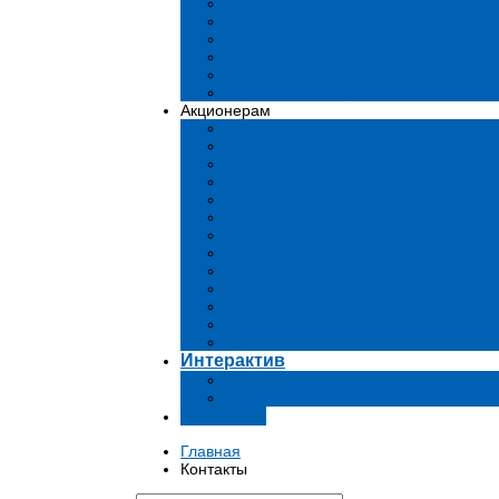
Устав
Сертификаты и лиценции
Документы общества
Бизнес-планы
Тендеры и конкурсы
Утратившие силу акты
Акционерам
Дивиденды
Комиссии
Существенные факты
Проспект эмиссии
Аффилированные лица
Аудит
Финансовые отчеты
Инвестиции
Голосования
Корпоративное управление
Ключевые показатели эффективност
Информация для акционеров
Архив
Интерактив
Вопросы-ответы
Подача обращений в государственн
Контакты
Главная
Контакты