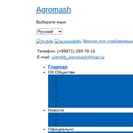
Agromash
Выберите язык:
Версия для слабовидящ
Телефон: (+99871) 269-78-16
E-mail:
uzbmkb_agromash@mail.ru
Главная
Об Обществе
Общая информация
Структура
Руководство
Стратегия развития
Предмет и цели деятельности общес
Продукция
Вакансии
Новости
Мероприятия и события
Аналитические статьи и мнения эксп
СМИ о нас
Официально