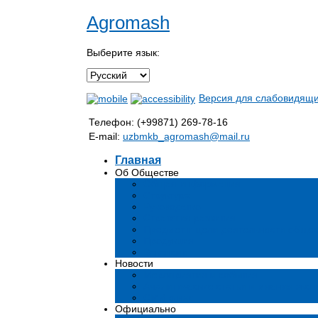
Agromash
Выберите язык:
Версия для слабовидящ
Телефон: (+99871) 269-78-16
E-mail:
uzbmkb_agromash@mail.ru
Главная
Об Обществе
Общая информация
Структура
Руководство
Стратегия развития
Предмет и цели деятельности общес
Продукция
Вакансии
Новости
Мероприятия и события
Аналитические статьи и мнения эксп
СМИ о нас
Официально