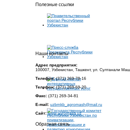
Полезные ссылки
Наши контакты
Адрес предприятия:
100007, Узбекистан, Ташкент, ул. Султанали Ма
Телефон:
(371) 269-78-16
Телефон:
(371) 269-69-20
Факс:
(371) 269-34-81
E-mail:
uzbmkb_agromash@mail.ru
Сайт:
www.agromash.uz
Обратная связь