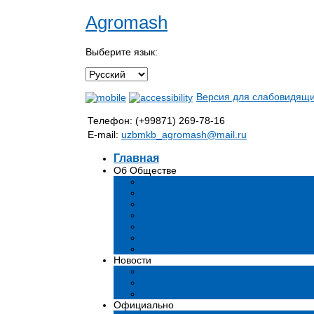
Agromash
Выберите язык:
Версия для слабовидящ
Телефон: (+99871) 269-78-16
E-mail:
uzbmkb_agromash@mail.ru
Главная
Об Обществе
Общая информация
Структура
Руководство
Стратегия развития
Предмет и цели деятельности общес
Продукция
Вакансии
Новости
Мероприятия и события
Аналитические статьи и мнения эксп
СМИ о нас
Официально