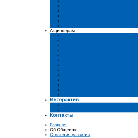
Устав
Сертификаты и лиценции
Документы общества
Бизнес-планы
Тендеры и конкурсы
Утратившие силу акты
Акционерам
Дивиденды
Комиссии
Существенные факты
Проспект эмиссии
Аффилированные лица
Аудит
Финансовые отчеты
Инвестиции
Голосования
Корпоративное управление
Ключевые показатели эффективност
Информация для акционеров
Архив
Интерактив
Вопросы-ответы
Подача обращений в государственн
Контакты
Главная
Об Обществе
Стратегия развития