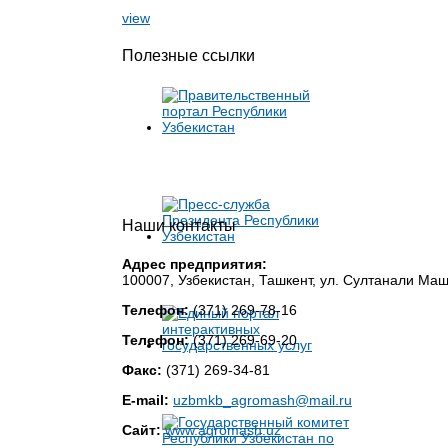
view
Полезные ссылки
Наши контакты
Адрес предприятия:
100007, Узбекистан, Ташкент, ул. Султанали Ма
Телефон:
(371) 269-78-16
Телефон:
(371) 269-69-20
Факс:
(371) 269-34-81
E-mail:
uzbmkb_agromash@mail.ru
Сайт:
www.agromash.uz