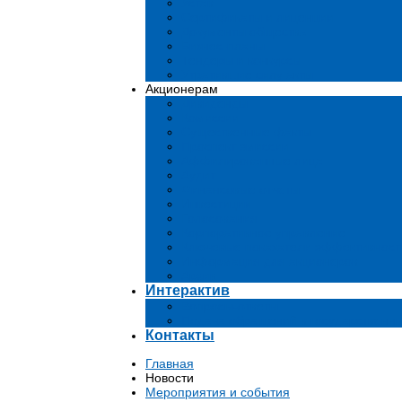
Устав
Сертификаты и лиценции
Документы общества
Бизнес-планы
Тендеры и конкурсы
Утратившие силу акты
Акционерам
Дивиденды
Комиссии
Существенные факты
Проспект эмиссии
Аффилированные лица
Аудит
Финансовые отчеты
Инвестиции
Голосования
Корпоративное управление
Ключевые показатели эффективност
Информация для акционеров
Архив
Интерактив
Вопросы-ответы
Подача обращений в государственн
Контакты
Главная
Новости
Мероприятия и события