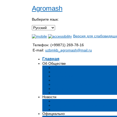
Agromash
Выберите язык:
Версия для слабовидящ
Телефон: (+99871) 269-78-16
E-mail:
uzbmkb_agromash@mail.ru
Главная
Об Обществе
Общая информация
Структура
Руководство
Стратегия развития
Предмет и цели деятельности общес
Продукция
Вакансии
Новости
Мероприятия и события
Аналитические статьи и мнения эксп
СМИ о нас
Официально