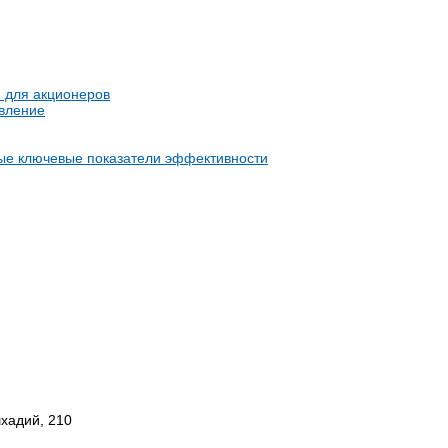
я для акционеров
авление
новные ключевые показатели эффективности
шхадий, 210