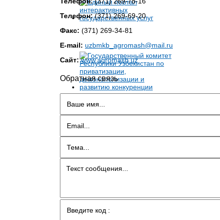
Телефон:
(371) 269-78-16
Телефон:
(371) 269-69-20
Факс:
(371) 269-34-81
E-mail:
uzbmkb_agromash@mail.ru
Сайт:
www.agromash.uz
Обратная связь