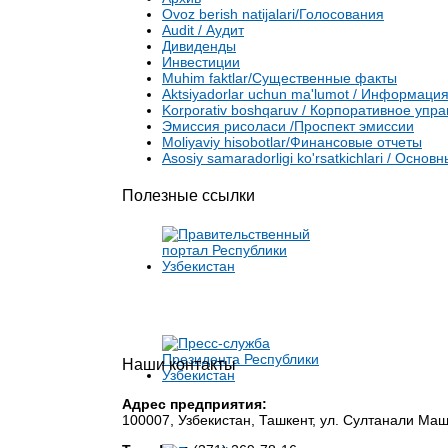
Ovoz berish natijalari/Голосования
Audit / Аудит
Дивиденды
Инвестиции
Muhim faktlar/Существенные факты
Aktsiyadorlar uchun ma'lumot / Информаци
Korporativ boshqaruv / Корпоративное упр
Эмиссия рисоласи /Проспект эмиссии
Moliyaviy hisobotlar/Финансовые отчеты
Asosiy samaradorligi ko'rsatkichlari / Ос
Полезные ссылки
Наши контакты
Адрес предприятия:
100007, Узбекистан, Ташкент, ул. Султанали Ма