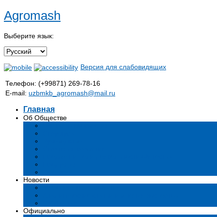
Agromash
Выберите язык:
Версия для слабовидящих
Телефон: (+99871) 269-78-16
E-mail:
uzbmkb_agromash@mail.ru
Главная
Об Обществе
Общая информация
Структура
Руководство
Стратегия развития
Предмет и цели деятельности общества
Продукция
Вакансии
Новости
Мероприятия и события
Аналитические статьи и мнения экспертов
СМИ о нас
Официально