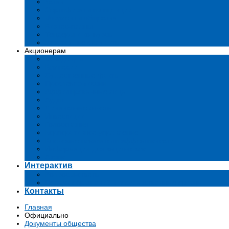
Устав
Сертификаты и лиценции
Документы общества
Бизнес-планы
Тендеры и конкурсы
Утратившие силу акты
Акционерам
Дивиденды
Комиссии
Существенные факты
Проспект эмиссии
Аффилированные лица
Аудит
Финансовые отчеты
Инвестиции
Голосования
Корпоративное управление
Ключевые показатели эффективности
Информация для акционеров
Архив
Интерактив
Вопросы-ответы
Подача обращений в государственные органы
Контакты
Главная
Официально
Документы общества