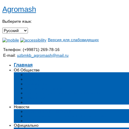
Agromash
Выберите язык:
Версия для слабовидящих
Телефон: (+99871) 269-78-16
E-mail:
uzbmkb_agromash@mail.ru
Главная
Об Обществе
Общая информация
Структура
Руководство
Стратегия развития
Предмет и цели деятельности общества
Продукция
Вакансии
Новости
Мероприятия и события
Аналитические статьи и мнения экспертов
СМИ о нас
Официально