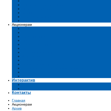
Устав
Сертификаты и лиценции
Документы общества
Бизнес-планы
Тендеры и конкурсы
Утратившие силу акты
Акционерам
Дивиденды
Комиссии
Существенные факты
Проспект эмиссии
Аффилированные лица
Аудит
Финансовые отчеты
Инвестиции
Голосования
Корпоративное управление
Ключевые показатели эффективности
Информация для акционеров
Архив
Интерактив
Вопросы-ответы
Подача обращений в государственные органы
Контакты
Главная
Акционерам
Архив