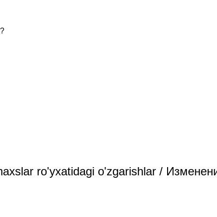
ь?
haxslar ro'yxatidagi o'zgarishlar / Изм