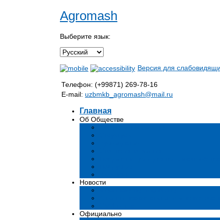
Agromash
Выберите язык:
Версия для слабовидящ
Телефон: (+99871) 269-78-16
E-mail:
uzbmkb_agromash@mail.ru
Главная
Об Обществе
Общая информация
Структура
Руководство
Стратегия развития
Предмет и цели деятельности общес
Продукция
Вакансии
Новости
Мероприятия и события
Аналитические статьи и мнения эксп
СМИ о нас
Официально