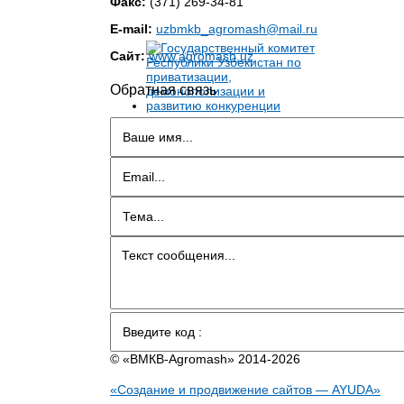
Факс:
(371) 269-34-81
E-mail:
uzbmkb_agromash@mail.ru
Сайт:
www.agromash.uz
Обратная связь
© «BMКB-Аgromash» 2014-2026
«Создание и продвижение сайтов — AYUDA»