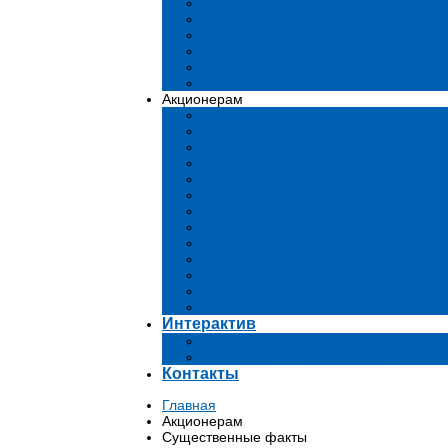
Устав
Сертификаты и лиценции
Документы общества
Бизнес-планы
Тендеры и конкурсы
Утратившие силу акты
Акционерам
Дивиденды
Комиссии
Существенные факты
Проспект эмиссии
Аффилированные лица
Аудит
Финансовые отчеты
Инвестиции
Голосования
Корпоративное управление
Ключевые показатели эффективност
Информация для акционеров
Архив
Интерактив
Вопросы-ответы
Подача обращений в государственн
Контакты
Главная
Акционерам
Существенные факты