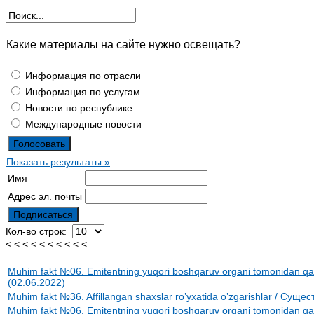
Какие материалы на сайте нужно освещать?
Информация по отрасли
Информация по услугам
Новости по республике
Международные новости
Показать результаты »
Имя
Адрес эл. почты
Кол-во строк:
< < < < < < < < < <
Muhim fakt №06. Emitentning yuqori boshqaruv organi tomonidan q
(02.06.2022)
Muhim fakt №36. Affillangan shaxslar ro’yxatida o’zgarishlar / 
Muhim fakt №06. Emitentning yuqori boshqaruv organi tomonidan q