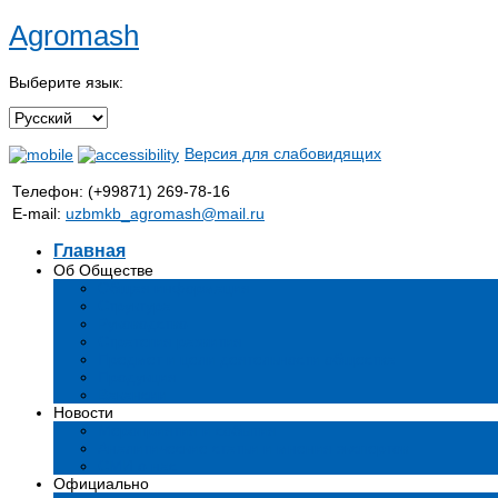
Agromash
Выберите язык:
Версия для слабовидящих
Телефон: (+99871) 269-78-16
E-mail:
uzbmkb_agromash@mail.ru
Главная
Об Обществе
Общая информация
Структура
Руководство
Стратегия развития
Предмет и цели деятельности общества
Продукция
Вакансии
Новости
Мероприятия и события
Аналитические статьи и мнения экспертов
СМИ о нас
Официально