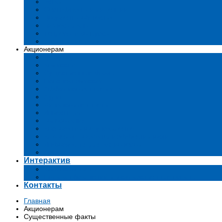
Устав
Сертификаты и лиценции
Документы общества
Бизнес-планы
Тендеры и конкурсы
Утратившие силу акты
Акционерам
Дивиденды
Комиссии
Существенные факты
Проспект эмиссии
Аффилированные лица
Аудит
Финансовые отчеты
Инвестиции
Голосования
Корпоративное управление
Ключевые показатели эффективности
Информация для акционеров
Архив
Интерактив
Вопросы-ответы
Подача обращений в государственные органы
Контакты
Главная
Акционерам
Существенные факты