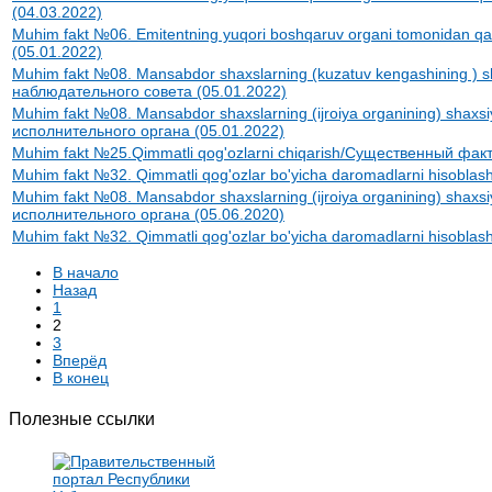
(04.03.2022)
Muhim fakt №06. Emitentning yuqori boshqaruv organi tomonidan q
(05.01.2022)
Muhim fakt №08. Mansabdor shaxslarning (kuzatuv kengashining ) s
наблюдательного совета (05.01.2022)
Muhim fakt №08. Mansabdor shaxslarning (ijroiya organining) shaxs
исполнительного органа (05.01.2022)
Muhim fakt №25.Qimmatli qog'ozlarni chiqarish/Существенный фа
Muhim fakt №32. Qimmatli qog'ozlar bo'yicha daromadlarni hisob
Muhim fakt №08. Mansabdor shaxslarning (ijroiya organining) shaxs
исполнительного органа (05.06.2020)
Muhim fakt №32. Qimmatli qog'ozlar bo'yicha daromadlarni hisob
В начало
Назад
1
2
3
Вперёд
В конец
Полезные ссылки