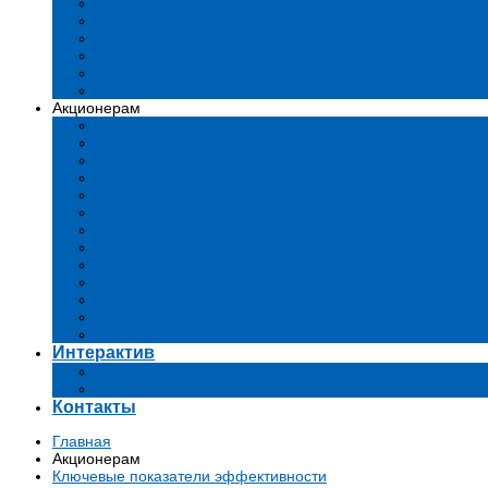
Устав
Сертификаты и лиценции
Документы общества
Бизнес-планы
Тендеры и конкурсы
Утратившие силу акты
Акционерам
Дивиденды
Комиссии
Существенные факты
Проспект эмиссии
Аффилированные лица
Аудит
Финансовые отчеты
Инвестиции
Голосования
Корпоративное управление
Ключевые показатели эффективности
Информация для акционеров
Архив
Интерактив
Вопросы-ответы
Подача обращений в государственные органы
Контакты
Главная
Акционерам
Ключевые показатели эффективности