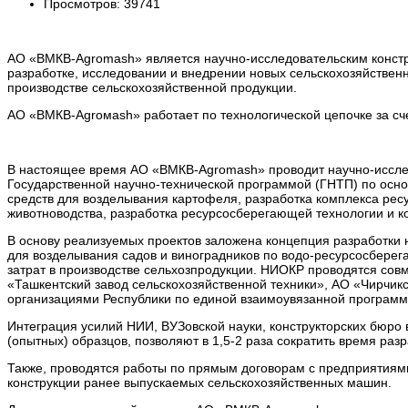
Просмотров: 39741
АО «BMКB-Аgromash» является научно-исследовательским конст
разработке, исследовании и внедрении новых сельскохозяйств
производстве сельскохозяйственной продукции.
АО «BMКB-Аgroмаsh» работает по технологической цепочке за сч
В настоящее время АО «BMКB-Аgromash» проводит научно-исслед
Государственной научно-технической программой (ГНТП) по осн
средств для возделывания картофеля, разработка комплекса рес
животноводства, разработка ресурсосберегающей технологии и ко
В основу реализуемых проектов заложена концепция разработки
для возделывания садов и виноградников по водо-ресурсосбер
затрат в производстве сельхозпродукции. НИОКР проводятся со
«Ташкентский завод сельскохозяйственной техники», АО «Чирчикс
организациями Республики по единой взаимоувязанной программ
Интеграция усилий НИИ, ВУЗовской науки, конструкторских бюро
(опытных) образцов, позволяют в 1,5-2 раза сократить время разр
Также, проводятся работы по прямым договорам с предприятиями
конструкции ранее выпускаемых сельскохозяйственных машин.