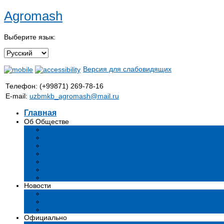
Agromash
Выберите язык:
Версия для слабовидящих
Телефон: (+99871) 269-78-16
E-mail:
uzbmkb_agromash@mail.ru
Главная
Об Обществе
Общая информация
Структура
Руководство
Стратегия развития
Предмет и цели деятельности общества
Продукция
Вакансии
Новости
Мероприятия и события
Аналитические статьи и мнения экспертов
СМИ о нас
Официально