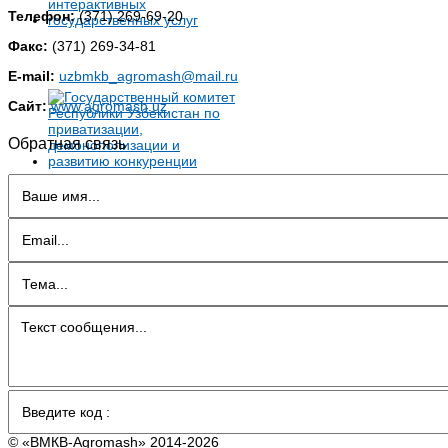
Телефон:
(371) 269-69-20
Факс:
(371) 269-34-81
E-mail:
uzbmkb_agromash@mail.ru
Сайт:
www.agromash.uz
Обратная связь
© «BMКB-Аgromash» 2014-2026