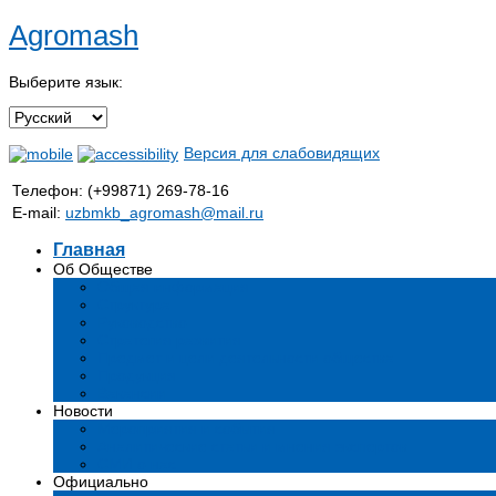
Agromash
Выберите язык:
Версия для слабовидящих
Телефон: (+99871) 269-78-16
E-mail:
uzbmkb_agromash@mail.ru
Главная
Об Обществе
Общая информация
Структура
Руководство
Стратегия развития
Предмет и цели деятельности общества
Продукция
Вакансии
Новости
Мероприятия и события
Аналитические статьи и мнения экспертов
СМИ о нас
Официально