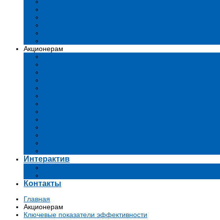
Устав
Сертификаты и лиценции
Документы общества
Бизнес-планы
Тендеры и конкурсы
Утратившие силу акты
Акционерам
Дивиденды
Комиссии
Существенные факты
Проспект эмиссии
Аффилированные лица
Аудит
Финансовые отчеты
Инвестиции
Голосования
Корпоративное управление
Ключевые показатели эффективности
Информация для акционеров
Архив
Интерактив
Вопросы-ответы
Подача обращений в государственные органы
Контакты
Главная
Акционерам
Ключевые показатели эффективности