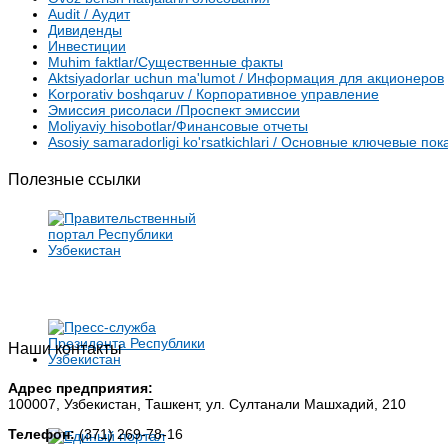
Audit / Аудит
Дивиденды
Инвестиции
Muhim faktlar/Существенные факты
Aktsiyadorlar uchun ma'lumot / Информация для акционеров
Korporativ boshqaruv / Корпоративное управление
Эмиссия рисоласи /Проспект эмиссии
Moliyaviy hisobotlar/Финансовые отчеты
Asosiy samaradorligi ko'rsatkichlari / Основные ключевые п
Полезные ссылки
Наши контакты
Адрес предприятия:
100007, Узбекистан, Ташкент, ул. Султанали Машхадий, 210
Телефон:
(371) 269-78-16