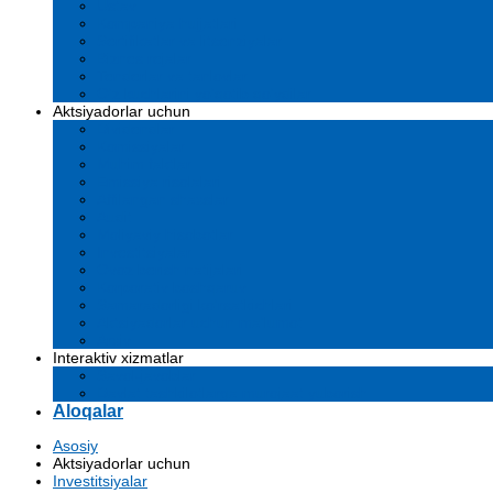
Ustav
Kompaniya hujjatlari
Sertifikatlar va litsenziyalar
Biznes rejalar
Tenderlar va tanlovlar
O'z kuchlarini yo'qotib qo'ydilar
Aktsiyadorlar uchun
Dividendlar
Komissiyalar
Muhim faktlar
Emissiya risolalari
Affilangan shaxslar
Audit
Moliyaviy hisobotlar
Investitsiyalar
Ovoz berish natijalari
Korporativ boshqaruv
Samaradorligi ko'rsatkichlari
Aktsiyadorlar uchun ma'lumot
Arxiv
Interaktiv xizmatlar
Savol-javoblar
Davlat tashkilotlarga murojaat yuborish
Aloqalar
Asosiy
Aktsiyadorlar uchun
Investitsiyalar