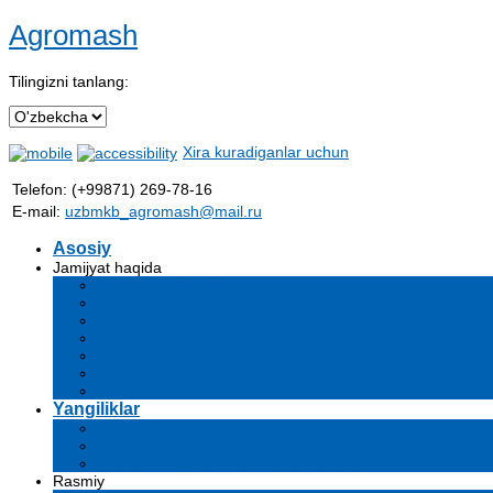
Agromash
Tilingizni tanlang:
Xira kuradiganlar uchun
Telefon: (+99871) 269-78-16
E-mail:
uzbmkb_agromash@mail.ru
Asosiy
Jamijyat haqida
Kompaniya haqida ma'lumot
Maqsadlar
Rahbariyat
Rivojlantirish strategiyasi
Tashkiliy tuzilma
Mahsulotlar
Bo'sh ish o'rinlari
Yangiliklar
Chora-tadbirlar va tadbirlar
Tahliliy maqolalar va ekspert xulosalari
Ommaviy axborot vositalari biz haqimizda
Rasmiy