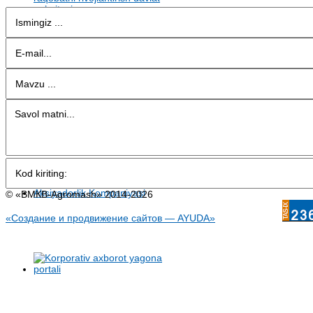
© «BMКB-Аgromash» 2014-2026
«Создание и продвижение сайтов — AYUDA»