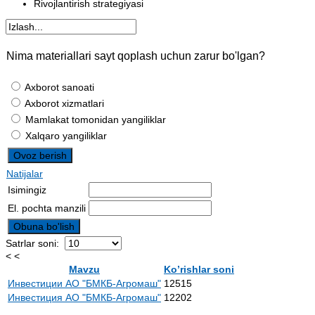
Rivojlantirish strategiyasi
Nima materiallari sayt qoplash uchun zarur bo'lgan?
Axborot sanoati
Axborot xizmatlari
Mamlakat tomonidan yangiliklar
Xalqaro yangiliklar
Natijalar
Isimingiz
El. pochta manzili
Satrlar soni:
< <
Mavzu
Ko’rishlar soni
Инвестиции АО "БМКБ-Агромаш"
12515
Инвестиция АО "БМКБ-Агромаш"
12202