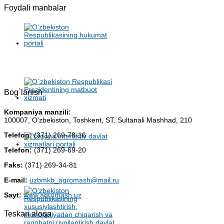
Foydali manbalar
Bog`lanish
Kompaniya manzili:
100007, O'zbekiston, Toshkent, ST. Sultanali Mashhad, 210
Telefon:
(371) 269-78-16
Telefon:
(371) 269-69-20
Faks:
(371) 269-34-81
E-mail:
uzbmkb_agromash@mail.ru
Sayt:
www.agromash.uz
Teskari aloqa