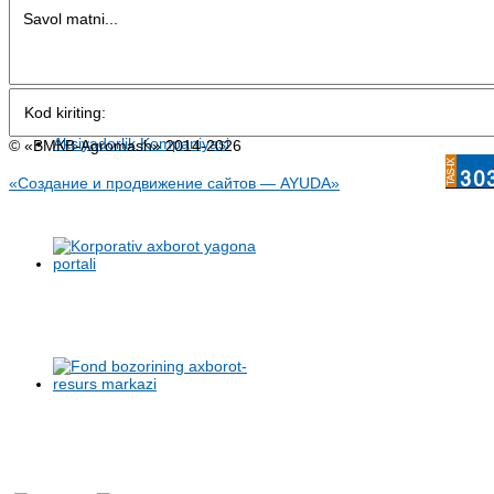
© «BMКB-Аgromash» 2014-2026
«Создание и продвижение сайтов — AYUDA»