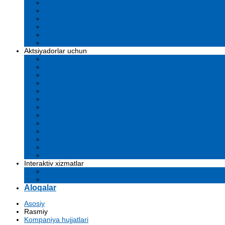
Ustav
Kompaniya hujjatlari
Sertifikatlar va litsenziyalar
Biznes rejalar
Tenderlar va tanlovlar
O'z kuchlarini yo'qotib qo'ydilar
Aktsiyadorlar uchun
Dividendlar
Komissiyalar
Muhim faktlar
Emissiya risolalari
Affilangan shaxslar
Audit
Moliyaviy hisobotlar
Investitsiyalar
Ovoz berish natijalari
Korporativ boshqaruv
Samaradorligi ko'rsatkichlari
Aktsiyadorlar uchun ma'lumot
Arxiv
Interaktiv xizmatlar
Savol-javoblar
Davlat tashkilotlarga murojaat yuborish
Aloqalar
Asosiy
Rasmiy
Kompaniya hujjatlari