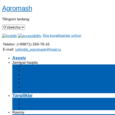
Agromash
Tilingizni tanlang:
Xira kuradiganlar uchun
Telefon: (+99871) 269-78-16
E-mail:
uzbmkb_agromash@mail.ru
Asosiy
Jamijyat haqida
Kompaniya haqida ma'lumot
Maqsadlar
Rahbariyat
Rivojlantirish strategiyasi
Tashkiliy tuzilma
Mahsulotlar
Bo'sh ish o'rinlari
Yangiliklar
Chora-tadbirlar va tadbirlar
Tahliliy maqolalar va ekspert xulosalari
Ommaviy axborot vositalari biz haqimizda
Rasmiy