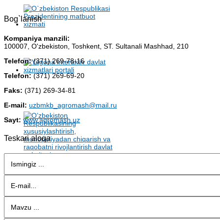
Bog`lanish
Kompaniya manzili:
100007, O'zbekiston, Toshkent, ST. Sultanali Mashhad, 210
Telefon:
(371) 269-78-16
Telefon:
(371) 269-69-20
Faks:
(371) 269-34-81
E-mail:
uzbmkb_agromash@mail.ru
Sayt:
www.agromash.uz
Teskari aloqa