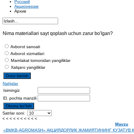
Русский
Акционерам
Архив
Nima materiallari sayt qoplash uchun zarur bo'lgan?
Axborot sanoati
Axborot xizmatlari
Mamlakat tomonidan yangiliklar
Xalqaro yangiliklar
Natijalar
Isimingiz
El. pochta manzili
Satrlar soni:
< < < < < < < < < <
Mavzu
«BMKB-AGROMASH» АКЦИЯДОРЛИК ЖАМИЯТИНИНГ КУЗАТУВ КЕ