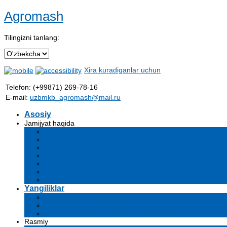
Agromash
Tilingizni tanlang:
Xira kuradiganlar uchun
Telefon: (+99871) 269-78-16
E-mail:
uzbmkb_agromash@mail.ru
Asosiy
Jamijyat haqida
Kompaniya haqida ma'lumot
Maqsadlar
Rahbariyat
Rivojlantirish strategiyasi
Tashkiliy tuzilma
Mahsulotlar
Bo'sh ish o'rinlari
Yangiliklar
Chora-tadbirlar va tadbirlar
Tahliliy maqolalar va ekspert xulosalari
Ommaviy axborot vositalari biz haqimizda
Rasmiy