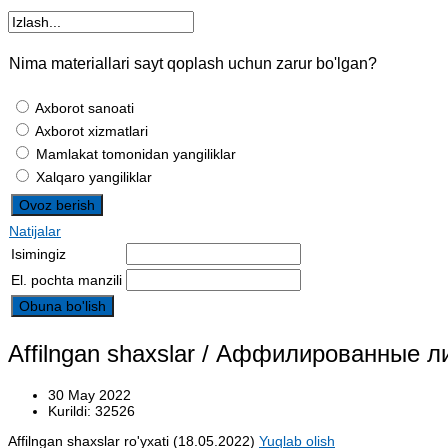
Nima materiallari sayt qoplash uchun zarur bo'lgan?
Axborot sanoati
Axborot xizmatlari
Mamlakat tomonidan yangiliklar
Xalqaro yangiliklar
Natijalar
Isimingiz
El. pochta manzili
Affilngan shaxslar / Аффилированные л
30 May 2022
Kurildi: 32526
Affilngan shaxslar
ro'yxati
(18.05.2022)
Yuqlab olish