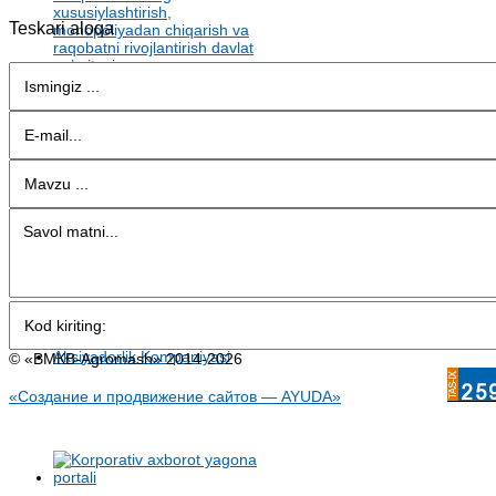
Teskari aloqa
© «BMКB-Аgromash» 2014-2026
«Создание и продвижение сайтов — AYUDA»