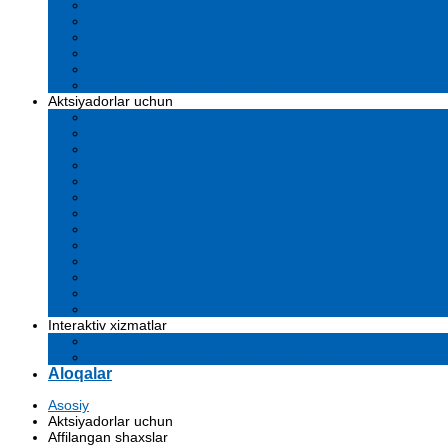
Ustav
Kompaniya hujjatlari
Sertifikatlar va litsenziyalar
Biznes rejalar
Tenderlar va tanlovlar
O'z kuchlarini yo'qotib qo'ydilar
Aktsiyadorlar uchun
Dividendlar
Komissiyalar
Muhim faktlar
Emissiya risolalari
Affilangan shaxslar
Audit
Moliyaviy hisobotlar
Investitsiyalar
Ovoz berish natijalari
Korporativ boshqaruv
Samaradorligi ko'rsatkichlari
Aktsiyadorlar uchun ma'lumot
Arxiv
Interaktiv xizmatlar
Savol-javoblar
Davlat tashkilotlarga murojaat yuborish
Aloqalar
Asosiy
Aktsiyadorlar uchun
Affilangan shaxslar