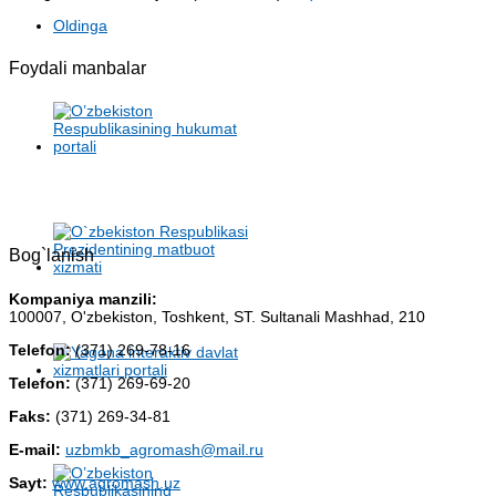
Oldinga
Foydali manbalar
Bog`lanish
Kompaniya manzili:
100007, O'zbekiston, Toshkent, ST. Sultanali Mashhad, 210
Telefon:
(371) 269-78-16
Telefon:
(371) 269-69-20
Faks:
(371) 269-34-81
E-mail:
uzbmkb_agromash@mail.ru
Sayt:
www.agromash.uz