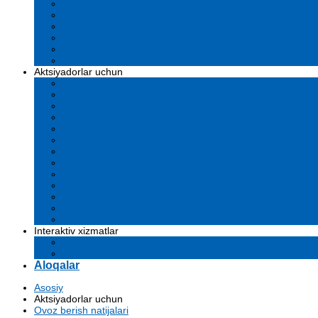
Ustav
Kompaniya hujjatlari
Sertifikatlar va litsenziyalar
Biznes rejalar
Tenderlar va tanlovlar
O'z kuchlarini yo'qotib qo'ydilar
Aktsiyadorlar uchun
Dividendlar
Komissiyalar
Muhim faktlar
Emissiya risolalari
Affilangan shaxslar
Audit
Moliyaviy hisobotlar
Investitsiyalar
Ovoz berish natijalari
Korporativ boshqaruv
Samaradorligi ko'rsatkichlari
Aktsiyadorlar uchun ma'lumot
Arxiv
Interaktiv xizmatlar
Savol-javoblar
Davlat tashkilotlarga murojaat yuborish
Aloqalar
Asosiy
Aktsiyadorlar uchun
Ovoz berish natijalari