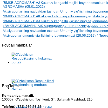
“BMKB-AGROMASH” AJ Kuzatuv kengashi majlisi bayonnomasidan k
AGROMASH» (05.01.2022)
Aktsiyadorlarning navbatdan tashqari Umumiy yig'ilishining bayon
"BMKB-AGROMASH" AK aksiyadorlarining yillik umumiy yig'ilishi bay
"BMKB-AGROMASH" AJ Kuzatuv kengashi yig'ilishining bayonnomasid
«BMKB-AGROMASH» АЖ акциядорларининг йиллик умумий йиғили
Aktsiyadorlarning navbatdan tashqari Umumiy yig'ilishining bayon
Aksiyadorlar umumiy yig'ilishining bayonnomasi (28.06.2016) / Пр
Foydali manbalar
Bog`lanish
Kompaniya manzili:
100007, O'zbekiston, Toshkent, ST. Sultanali Mashhad, 210
Telefon:
(371) 269-78-16