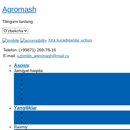
Agromash
Tilingizni tanlang:
Xira kuradiganlar uchun
Telefon: (+99871) 269-78-16
E-mail:
uzbmkb_agromash@mail.ru
Asosiy
Jamijyat haqida
Kompaniya haqida ma'lumot
Maqsadlar
Rahbariyat
Rivojlantirish strategiyasi
Tashkiliy tuzilma
Mahsulotlar
Bo'sh ish o'rinlari
Yangiliklar
Chora-tadbirlar va tadbirlar
Tahliliy maqolalar va ekspert xulosalari
Ommaviy axborot vositalari biz haqimizda
Rasmiy