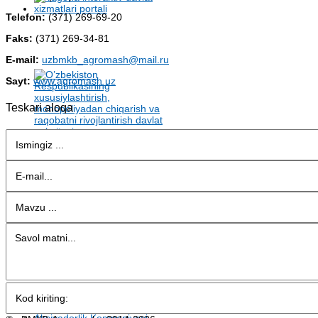
Telefon:
(371) 269-69-20
Faks:
(371) 269-34-81
E-mail:
uzbmkb_agromash@mail.ru
Sayt:
www.agromash.uz
Teskari aloqa