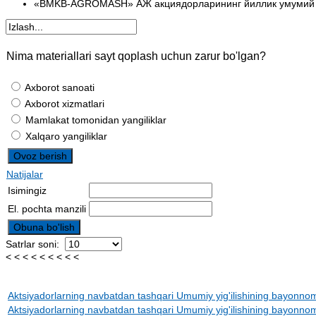
«BMKB-AGROMASH» АЖ акциядорларининг йиллик умумий й
Nima materiallari sayt qoplash uchun zarur bo'lgan?
Axborot sanoati
Axborot xizmatlari
Mamlakat tomonidan yangiliklar
Xalqaro yangiliklar
Natijalar
Isimingiz
El. pochta manzili
Satrlar soni:
< < < < < < < < <
Aktsiyadorlarning navbatdan tashqari Umumiy yig'ilishining bayon
Aktsiyadorlarning navbatdan tashqari Umumiy yig'ilishining bayon