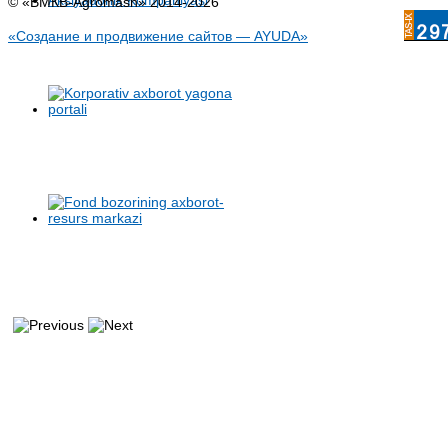
© «BMКB-Аgromash» 2014-2026
«Создание и продвижение сайтов — AYUDA»