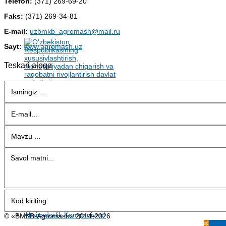
Telefon:
(371) 269-69-20
Faks:
(371) 269-34-81
E-mail:
uzbmkb_agromash@mail.ru
Sayt:
www.agromash.uz
Teskari aloqa
© «BMКB-Аgromash» 2014-2026