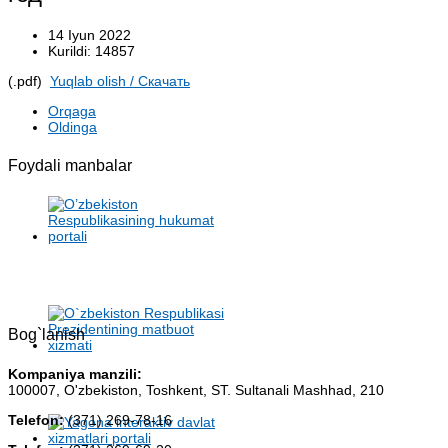
14 Iyun 2022
Kurildi: 14857
(.pdf)
Yuqlab olish / Cкачать
Orqaga
Oldinga
Foydali manbalar
Bog`lanish
Kompaniya manzili:
100007, O'zbekiston, Toshkent, ST. Sultanali Mashhad, 210
Telefon:
(371) 269-78-16