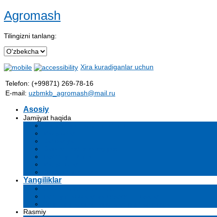
Agromash
Tilingizni tanlang:
Xira kuradiganlar uchun
Telefon: (+99871) 269-78-16
E-mail:
uzbmkb_agromash@mail.ru
Asosiy
Jamijyat haqida
Kompaniya haqida ma'lumot
Maqsadlar
Rahbariyat
Rivojlantirish strategiyasi
Tashkiliy tuzilma
Mahsulotlar
Bo'sh ish o'rinlari
Yangiliklar
Chora-tadbirlar va tadbirlar
Tahliliy maqolalar va ekspert xulosalari
Ommaviy axborot vositalari biz haqimizda
Rasmiy