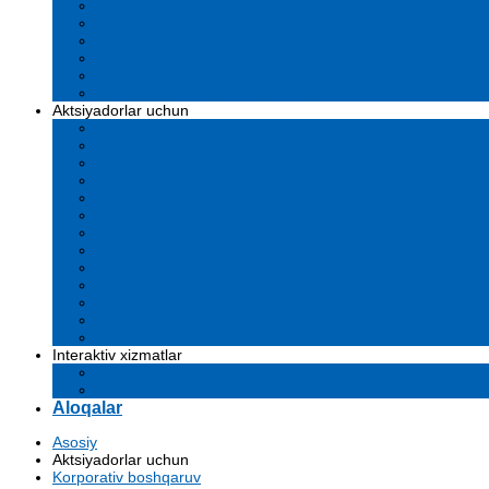
Ustav
Kompaniya hujjatlari
Sertifikatlar va litsenziyalar
Biznes rejalar
Tenderlar va tanlovlar
O'z kuchlarini yo'qotib qo'ydilar
Aktsiyadorlar uchun
Dividendlar
Komissiyalar
Muhim faktlar
Emissiya risolalari
Affilangan shaxslar
Audit
Moliyaviy hisobotlar
Investitsiyalar
Ovoz berish natijalari
Korporativ boshqaruv
Samaradorligi ko'rsatkichlari
Aktsiyadorlar uchun ma'lumot
Arxiv
Interaktiv xizmatlar
Savol-javoblar
Davlat tashkilotlarga murojaat yuborish
Aloqalar
Asosiy
Aktsiyadorlar uchun
Korporativ boshqaruv