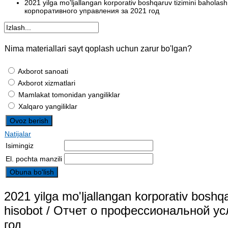
2021 yilga mo'ljallangan korporativ boshqaruv tizimini bahol
корпоративного управления за 2021 год
Nima materiallari sayt qoplash uchun zarur bo'lgan?
Axborot sanoati
Axborot xizmatlari
Mamlakat tomonidan yangiliklar
Xalqaro yangiliklar
Natijalar
Isimingiz
El. pochta manzili
2021 yilga mo'ljallangan korporativ boshq
hisobot / Отчет о профессиональной у
год