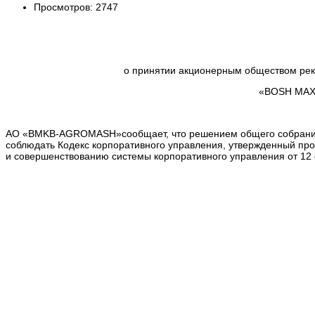
Просмотров: 2747
о принятии акционерным обществом рек
«BOSH MA
АО «BMKB-AGROMASH»сообщает, что решением общего собрания ак
соблюдать Кодекс корпоративного управления, утвержденный п
и совершенствованию системы корпоративного управления от 12 