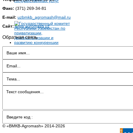
Факс:
(371) 269-34-81
E-mail:
uzbmkb_agromash@mail.ru
Сайт:
www.agromash.uz
Обратная связь
© «BMКB-Аgromash» 2014-2026