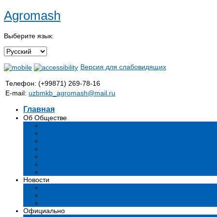
Agromash
Выберите язык:
Версия для слабовидящих
Телефон: (+99871) 269-78-16
E-mail:
uzbmkb_agromash@mail.ru
Главная
Об Обществе
Общая информация
Структура
Руководство
Стратегия развития
Предмет и цели деятельности общества
Продукция
Вакансии
Новости
Мероприятия и события
Аналитические статьи и мнения экспертов
СМИ о нас
Официально