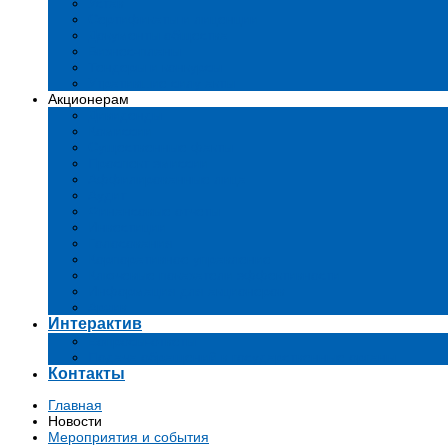
Устав
Сертификаты и лиценции
Документы общества
Бизнес-планы
Тендеры и конкурсы
Утратившие силу акты
Акционерам
Дивиденды
Комиссии
Существенные факты
Проспект эмиссии
Аффилированные лица
Аудит
Финансовые отчеты
Инвестиции
Голосования
Корпоративное управление
Ключевые показатели эффективности
Информация для акционеров
Архив
Интерактив
Вопросы-ответы
Подача обращений в государственные органы
Контакты
Главная
Новости
Мероприятия и события