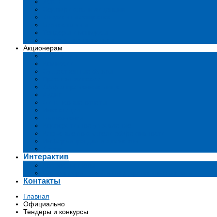
Устав
Сертификаты и лиценции
Документы общества
Бизнес-планы
Тендеры и конкурсы
Утратившие силу акты
Акционерам
Дивиденды
Комиссии
Существенные факты
Проспект эмиссии
Аффилированные лица
Аудит
Финансовые отчеты
Инвестиции
Голосования
Корпоративное управление
Ключевые показатели эффективности
Информация для акционеров
Архив
Интерактив
Вопросы-ответы
Подача обращений в государственные органы
Контакты
Главная
Официально
Тендеры и конкурсы