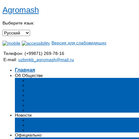
Agromash
Выберите язык:
Версия для слабовидящих
Телефон: (+99871) 269-78-16
E-mail:
uzbmkb_agromash@mail.ru
Главная
Об Обществе
Общая информация
Структура
Руководство
Стратегия развития
Предмет и цели деятельности общества
Продукция
Вакансии
Новости
Мероприятия и события
Аналитические статьи и мнения экспертов
СМИ о нас
Официально