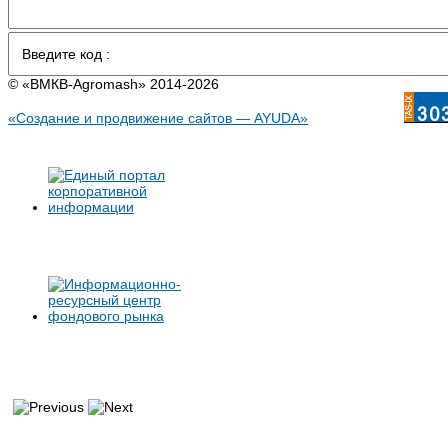
© «BMКB-Аgromash» 2014-2026
«Создание и продвижение сайтов — AYUDA»