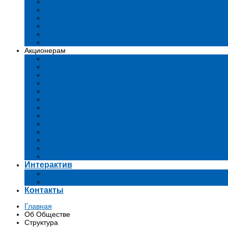
Устав
Сертификаты и лиценции
Документы общества
Бизнес-планы
Тендеры и конкурсы
Утратившие силу акты
Акционерам
Дивиденды
Комиссии
Существенные факты
Проспект эмиссии
Аффилированные лица
Аудит
Финансовые отчеты
Инвестиции
Голосования
Корпоративное управление
Ключевые показатели эффективности
Информация для акционеров
Архив
Интерактив
Вопросы-ответы
Подача обращений в государственные органы
Контакты
Главная
Об Обществе
Структура