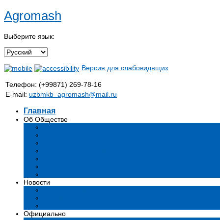
Agromash
Выберите язык:
Версия для слабовидящих
Телефон: (+99871) 269-78-16
E-mail:
uzbmkb_agromash@mail.ru
Главная
Об Обществе
Общая информация
Структура
Руководство
Стратегия развития
Предмет и цели деятельности общества
Продукция
Вакансии
Новости
Мероприятия и события
Аналитические статьи и мнения экспертов
СМИ о нас
Официально