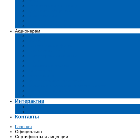
Устав
Сертификаты и лиценции
Документы общества
Бизнес-планы
Тендеры и конкурсы
Утратившие силу акты
Акционерам
Дивиденды
Комиссии
Существенные факты
Проспект эмиссии
Аффилированные лица
Аудит
Финансовые отчеты
Инвестиции
Голосования
Корпоративное управление
Ключевые показатели эффективности
Информация для акционеров
Архив
Интерактив
Вопросы-ответы
Подача обращений в государственные органы
Контакты
Главная
Официально
Сертификаты и лиценции