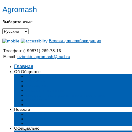
Agromash
Выберите язык:
Версия для слабовидящих
Телефон: (+99871) 269-78-16
E-mail:
uzbmkb_agromash@mail.ru
Главная
Об Обществе
Общая информация
Структура
Руководство
Стратегия развития
Предмет и цели деятельности общества
Продукция
Вакансии
Новости
Мероприятия и события
Аналитические статьи и мнения экспертов
СМИ о нас
Официально