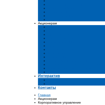
Устав
Сертификаты и лиценции
Документы общества
Бизнес-планы
Тендеры и конкурсы
Утратившие силу акты
Акционерам
Дивиденды
Комиссии
Существенные факты
Проспект эмиссии
Аффилированные лица
Аудит
Финансовые отчеты
Инвестиции
Голосования
Корпоративное управление
Ключевые показатели эффективност
Информация для акционеров
Архив
Интерактив
Вопросы-ответы
Подача обращений в государственн
Контакты
Главная
Акционерам
Корпоративное управление