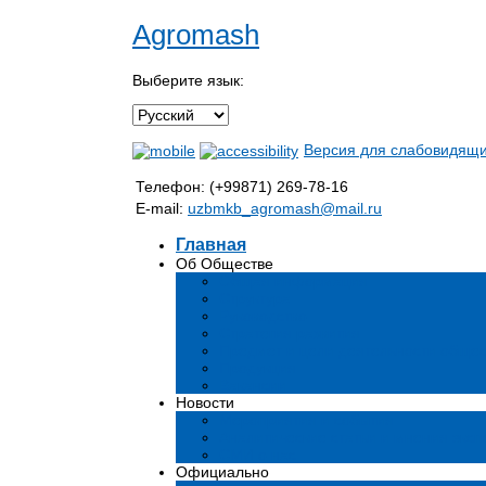
Agromash
Выберите язык:
Версия для слабовидящ
Телефон: (+99871) 269-78-16
E-mail:
uzbmkb_agromash@mail.ru
Главная
Об Обществе
Общая информация
Структура
Руководство
Стратегия развития
Предмет и цели деятельности общес
Продукция
Вакансии
Новости
Мероприятия и события
Аналитические статьи и мнения эксп
СМИ о нас
Официально