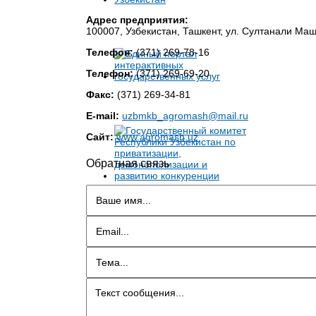
Адрес предприятия:
100007, Узбекистан, Ташкент, ул. Султанали Ма
Телефон:
(371) 269-78-16
Телефон:
(371) 269-69-20
Факс:
(371) 269-34-81
E-mail:
uzbmkb_agromash@mail.ru
Сайт:
www.agromash.uz
Обратная связь