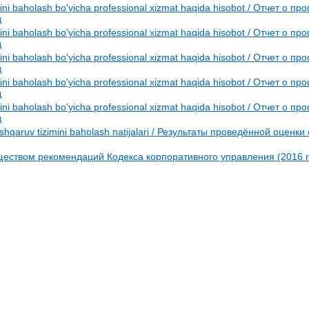
imini baholash bo'yicha professional xizmat haqida hisobot / Отчет о
д
imini baholash bo'yicha professional xizmat haqida hisobot / Отчет о
д
imini baholash bo'yicha professional xizmat haqida hisobot / Отчет о
д
imini baholash bo'yicha professional xizmat haqida hisobot / Отчет о
д
imini baholash bo'yicha professional xizmat haqida hisobot / Отчет о
д
qaruv tizimini baholash natijalari / Результаты проведённой оценк
ством рекомендаций Кодекса корпоративного управления (2016 г