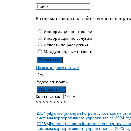
Какие материалы на сайте нужно освещат
Информация по отрасли
Информация по услугам
Новости по республике
Международные новости
Показать результаты »
Имя
Адрес эл. почты
Кол-во строк:
< < < < < < < < <
2024 yilga mo'ljallangan korporativ boshqaruv tiz
системы корпоративного управления за 2024 го
2023 yilga mo'ljallangan korporativ boshqaruv tiz
системы корпоративного управления за 2023 го