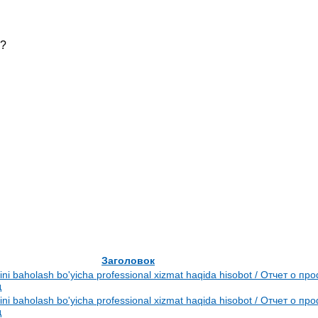
ь?
Заголовок
imini baholash bo'yicha professional xizmat haqida hisobot / Отчет о
д
imini baholash bo'yicha professional xizmat haqida hisobot / Отчет о
д