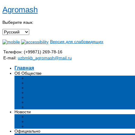
Agromash
Выберите язык:
Версия для слабовидящих
Телефон: (+99871) 269-78-16
E-mail:
uzbmkb_agromash@mail.ru
Главная
Об Обществе
Общая информация
Структура
Руководство
Стратегия развития
Предмет и цели деятельности общества
Продукция
Вакансии
Новости
Мероприятия и события
Аналитические статьи и мнения экспертов
СМИ о нас
Официально