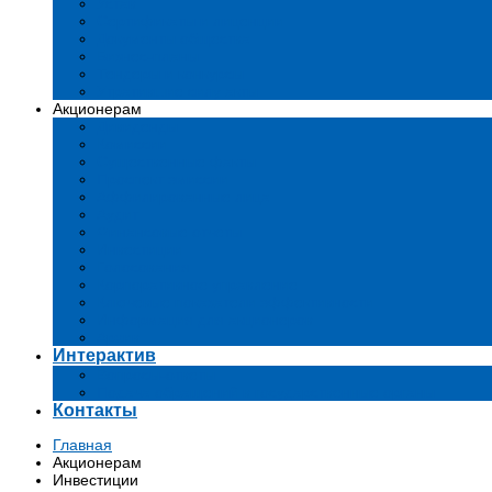
Устав
Сертификаты и лиценции
Документы общества
Бизнес-планы
Тендеры и конкурсы
Утратившие силу акты
Акционерам
Дивиденды
Комиссии
Существенные факты
Проспект эмиссии
Аффилированные лица
Аудит
Финансовые отчеты
Инвестиции
Голосования
Корпоративное управление
Ключевые показатели эффективности
Информация для акционеров
Архив
Интерактив
Вопросы-ответы
Подача обращений в государственные органы
Контакты
Главная
Акционерам
Инвестиции