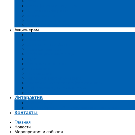
Устав
Сертификаты и лиценции
Документы общества
Бизнес-планы
Тендеры и конкурсы
Утратившие силу акты
Акционерам
Дивиденды
Комиссии
Существенные факты
Проспект эмиссии
Аффилированные лица
Аудит
Финансовые отчеты
Инвестиции
Голосования
Корпоративное управление
Ключевые показатели эффективности
Информация для акционеров
Архив
Интерактив
Вопросы-ответы
Подача обращений в государственные органы
Контакты
Главная
Новости
Мероприятия и события