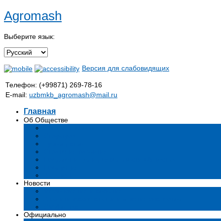
Agromash
Выберите язык:
Версия для слабовидящих
Телефон: (+99871) 269-78-16
E-mail:
uzbmkb_agromash@mail.ru
Главная
Об Обществе
Общая информация
Структура
Руководство
Стратегия развития
Предмет и цели деятельности общества
Продукция
Вакансии
Новости
Мероприятия и события
Аналитические статьи и мнения экспертов
СМИ о нас
Официально