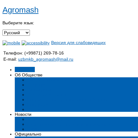
Agromash
Выберите язык:
Версия для слабовидящих
Телефон: (+99871) 269-78-16
E-mail:
uzbmkb_agromash@mail.ru
Главная
Об Обществе
Общая информация
Структура
Руководство
Стратегия развития
Предмет и цели деятельности общества
Продукция
Вакансии
Новости
Мероприятия и события
Аналитические статьи и мнения экспертов
СМИ о нас
Официально