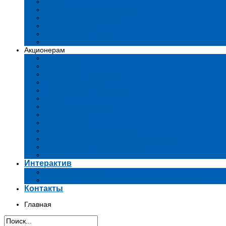
Устав
Сертификаты и лиценции
Документы общества
Бизнес-планы
Тендеры и конкурсы
Утратившие силу акты
Акционерам
Дивиденды
Комиссии
Существенные факты
Проспект эмиссии
Аффилированные лица
Аудит
Финансовые отчеты
Инвестиции
Голосования
Корпоративное управление
Ключевые показатели эффективности
Информация для акционеров
Архив
Интерактив
Вопросы-ответы
Подача обращений в государственные органы
Контакты
Главная