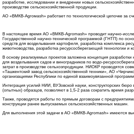
разработке, исследовании и внедрении новых сельскохозяйств
производстве сельскохозяйственной продукции.
АО «BMКB-Аgroмаsh» работает по технологической цепочке за сч
В настоящее время АО «BMКB-Аgromash» проводит научно-исслед
Государственной научно-технической программой (ГНТП) по осн
средств для возделывания картофеля, разработка комплекса рес
животноводства, разработка ресурсосберегающей технологии и ко
В основу реализуемых проектов заложена концепция разработки
для возделывания садов и виноградников по водо-ресурсосбер
затрат в производстве сельхозпродукции. НИОКР проводятся со
«Ташкентский завод сельскохозяйственной техники», АО «Чирчикс
организациями Республики по единой взаимоувязанной программ
Интеграция усилий НИИ, ВУЗовской науки, конструкторских бюро
(опытных) образцов, позволяют в 1,5-2 раза сократить время разр
Также, проводятся работы по прямым договорам с предприятиями
конструкции ранее выпускаемых сельскохозяйственных машин.
Для выполнения этой задачи в АО «BMКB-Аgromash» имеются вы