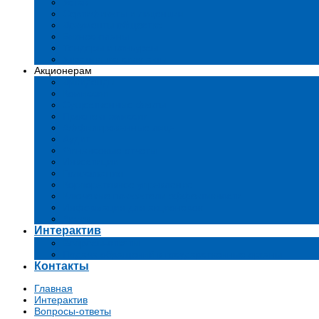
Устав
Сертификаты и лиценции
Документы общества
Бизнес-планы
Тендеры и конкурсы
Утратившие силу акты
Акционерам
Дивиденды
Комиссии
Существенные факты
Проспект эмиссии
Аффилированные лица
Аудит
Финансовые отчеты
Инвестиции
Голосования
Корпоративное управление
Ключевые показатели эффективности
Информация для акционеров
Архив
Интерактив
Вопросы-ответы
Подача обращений в государственные органы
Контакты
Главная
Интерактив
Вопросы-ответы