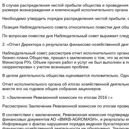
В случае распределения чистой прибыли общества и проведения в
размере вознаграждения и компенсаций исполнительного органа 
Необходимо утвердить порядок распределения чистой прибыли, 
Позиция Наблюдательного совета относительно повестки дня общ
По вопросам повестки дня Наблюдательный совет выражает сле
2. «Отчет Директора о результатах финансово-хозяйственной дея
Наблюдательный совет, рассмотрев отчет исполнительного органа
бизнес-плана Общества, пришел к заключению о том, что за ис
Министров РУз. Объем прочих работ и услуг не был выполнен в п
скорректирован с учетом возникших проблем.
В целом деятельность общества оценивается положительно. Одна
Отчет исполнительного органа об итогах хозяйственной деятель
внести его на годовое общее собрание акционеров.
3. «Заключение Ревизионной комиссии по итогам 2016 г.»
Рассмотрено Заключение Ревизионной комиссии по итогам прове
В соответствии с заключением, Ревизионная комиссия подтвержда
финансовых документов АО «BMKB-AGROMASH», и результаты его 
Информации о фактах нарушения порядка ведения бухгалтерского
финансово-хозяйственной деятельности не обнаружено. Заключе