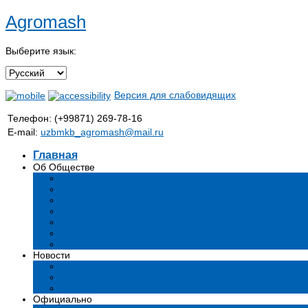
Agromash
Выберите язык:
Версия для слабовидящих
Телефон: (+99871) 269-78-16
E-mail:
uzbmkb_agromash@mail.ru
Главная
Об Обществе
Общая информация
Структура
Руководство
Стратегия развития
Предмет и цели деятельности общества
Продукция
Вакансии
Новости
Мероприятия и события
Аналитические статьи и мнения экспертов
СМИ о нас
Официально