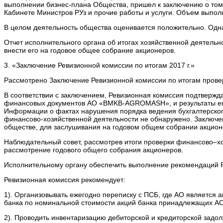
выполнении бизнес-плана Общества, пришел к заключению о том
Кабинете Министров РУз и прочие работы и услуги. Объем выпол
В целом деятельность общества оценивается положительно. Одна
Отчет исполнительного органа об итогах хозяйственной деятель
внести его на годовое общее собрание акционеров.
3. «Заключение Ревизионной комиссии по итогам 2017 г.»
Рассмотрено Заключение Ревизионной комиссии по итогам прове
В соответствии с заключением, Ревизионная комиссия подтвержда
финансовых документов АО «BMKB-AGROMASH», и результаты его 
Информации о фактах нарушения порядка ведения бухгалтерского
финансово-хозяйственной деятельности не обнаружено. Заключе
обществе, для заслушивания на годовом общем собрании акцион
Наблюдательный совет, рассмотрев итоги проверки финансово–х
рассмотрение годового общего собрания акционеров.
Исполнительному органу обеспечить выполнение рекомендаций 
Ревизионная комиссия рекомендует:
1). Организовывать ежегодно переписку с ПСБ, где АО является
банка по номинальной стоимости акций банка принадлежащих АО 
2). Проводить инвентаризацию дебиторской и кредиторской задо