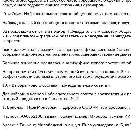
Кроме этого, одобрить наиболее часто совершаемые сделки в пр
следующего годового общего собрания акционеров.
9. « Отчет Наблюдательного совета общества по итогам деятельн
Наблюдательный совет общества состоит из семи человек, и осу
За прошедший отчетный период Наблюдательным советом общест
2017 год планом – графиком обязательные заседания Наблюдате
вопросов.
Были рассмотрены возникшие в процессе финансово-хозяйственн
собрания акционеров направленных на совершенствование деяте
Большое внимание уделялось анализу финансового состояния об
На предприятии обеспечен внутренний контроль, за полнотой и
эффективности системы внутреннего контроля осуществляемого с
10. «Выборы нового состава Наблюдательного совета».
Для избрания членов Наблюдательного совета в соответствии с 
который представлен в бюллетене № 2.
1. Брискман Яков Мойсеевич – Директор ООО «Интертехсервис».
Паспорт: АА6352130, выдан Тошкент шахар, Миробод, тумани ИИБ
Адрес: г. Ташкент, Мирабадский р-он, ул. Пирмухамедова, д. 5, кв.