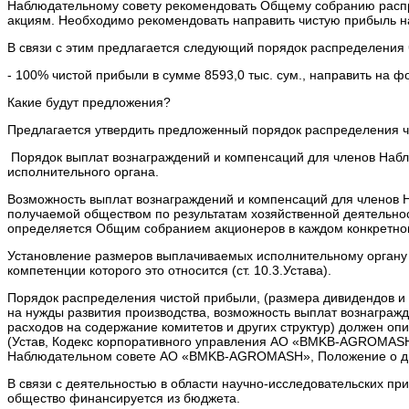
Наблюдательному совету рекомендовать Общему собранию распре
акциям. Необходимо рекомендовать направить чистую прибыль на
В связи с этим предлагается следующий порядок распределения 
- 100% чистой прибыли в сумме 8593,0 тыс. сум., направить на 
Какие будут предложения?
Предлагается утвердить предложенный порядок распределения ч
Порядок выплат вознаграждений и компенсаций для членов Набл
исполнительного органа.
Возможность выплат вознаграждений и компенсаций для членов Н
получаемой обществом по результатам хозяйственной деятельнос
определяется Общим собранием акционеров в каждом конкретном
Установление размеров выплачиваемых исполнительному органу 
компетенции которого это относится (ст. 10.3.Устава).
Порядок распределения чистой прибыли, (размера дивидендов и 
на нужды развития производства, возможность выплат вознаграж
расходов на содержание комитетов и других структур) должен о
(Устав, Кодекс корпоративного управления АО «BMKB-AGROMA
Наблюдательном совете АО «BMKB-AGROMASH», Положение о д
В связи с деятельностью в области научно-исследовательских пр
общество финансируется из бюджета.