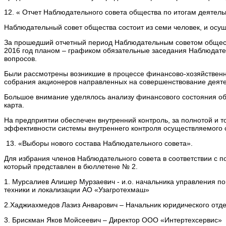
12. « Отчет Наблюдательного совета общества по итогам деятель
Наблюдательный совет общества состоит из семи человек, и осу
За прошедший отчетный период Наблюдательным советом обществ
2016 год планом – графиком обязательные заседания Наблюдате
вопросов.
Были рассмотрены возникшие в процессе финансово-хозяйственн
собрания акционеров направленных на совершенствование деяте
Большое внимание уделялось анализу финансового состояния об
карта.
На предприятии обеспечен внутренний контроль, за полнотой и
эффективности системы внутреннего контроля осуществляемого с
13. «Выборы нового состава Наблюдательного совета».
Для избрания членов Наблюдательного совета в соответствии с 
который представлен в бюллетене № 2.
1. Мурсалиев Алишер Мурзаевич - и.о. начальника управления п
техники и локализации АО «Узагротехмаш»
2.Хаджиахмедов Лазиз Анварович – Начальник юридического отд
3. Брискман Яков Мойсеевич – Директор ООО «Интертехсервис»