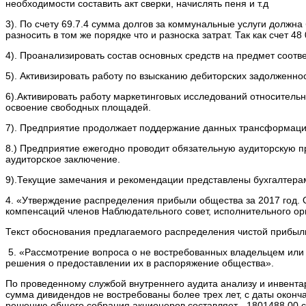
необходимости составить акт сверки, начислять пеня и т.д
3). По счету 69.7.4 сумма долгов за коммунальные услуги должн
разносить в том же порядке что и разноска затрат. Так как счет 4
4). Проанализировать состав основных средств на предмет соотве
5). Активизировать работу по взысканию дебиторских задолженно
6).Активировать работу маркетинговых исследований относительн
освоение свободных площадей.
7). Предприятие продолжает поддержание данных трансформаци
8.) Предприятие ежегодно проводит обязательную аудиторскую п
аудиторское заключение.
9).Текущие замечания и рекомендации представлены бухгалтерам
4. «Утверждение распределения прибыли общества за 2017 год.
компенсаций членов Наблюдательного совет, исполнительного ор
Текст обоснования предлагаемого распределения чистой приб
5. «Рассмотрение вопроса о не востребованных владельцем или 
решения о предоставлении их в распоряжение общества».
По проведенному службой внутреннего аудита анализу и инвент
сумма дивидендов не востребованы более трех лет, с даты окон
решению общего собрания акционеров составляет - 1801488,00 с