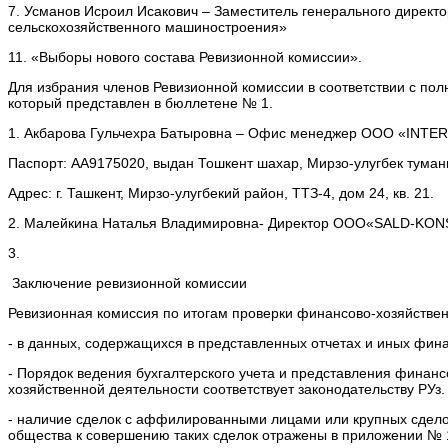
7. Усманов Исроил Исакович – Заместитель генерального директ
сельскохозяйственного машиностроения»
11. «Выборы нового состава Ревизионной комиссии».
Для избрания членов Ревизионной комиссии в соответствии с по
который представлен в бюллетене № 1.
1. Акбарова Гульчехра Батыровна – Офис менеджер ООО «INT
Паспорт: АА9175020, выдан Тошкент шахар, Мирзо-улугбек тумани
Адрес: г. Ташкент, Мирзо-улугбекий район, ТТЗ-4, дом 24, кв. 21.
2. Малейкина Наталья Владимировна- Директор ООО«SALD-KON
3.
Заключение ревизионной комиссии
Ревизионная комиссия по итогам проверки финансово-хозяйствен
- в данных, содержащихся в представленных отчетах и иных фин
- Порядок ведения бухгалтерского учета и представления финанс
хозяйственной деятельности соответствует законодательству РУз.
- наличие сделок с аффилированными лицами или крупных сделок
общества к совершению таких сделок отражены в приложении № 1