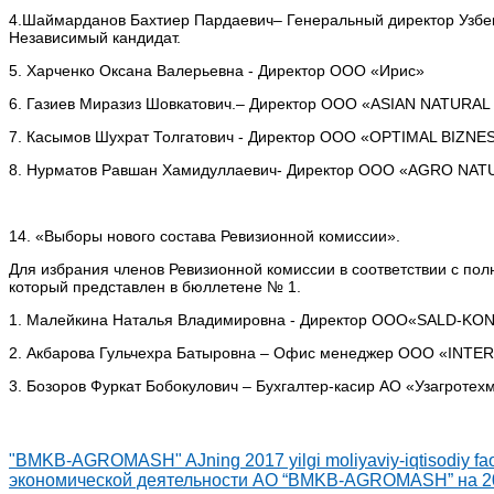
4.Шаймарданов Бахтиер Пардаевич– Генеральный директор Узбекс
Независимый кандидат.
5. Харченко Оксана Валерьевна - Директор ООО «Ирис»
6. Газиев Миразиз Шовкатович.– Директор ООО «ASIAN NATURA
7. Касымов Шухрат Толгатович - Директор ООО «OPTIMAL BIZNE
8. Нурматов Равшан Хамидуллаевич- Директор ООО «AGRO NAT
14. «Выборы нового состава Ревизионной комиссии».
Для избрания членов Ревизионной комиссии в соответствии с по
который представлен в бюллетене № 1.
1. Малейкина Наталья Владимировна - Директор ООО«SALD-KO
2. Акбарова Гульчехра Батыровна – Офис менеджер ООО «INT
3. Бозоров Фуркат Бобокулович – Бухгалтер-касир АО «Узагротех
"BMKB-AGROMASH" AJning 2017 yilgi moliyaviy-iqtisodiy faol
экономической деятельности АО “BMKB-AGROMASH” на 2