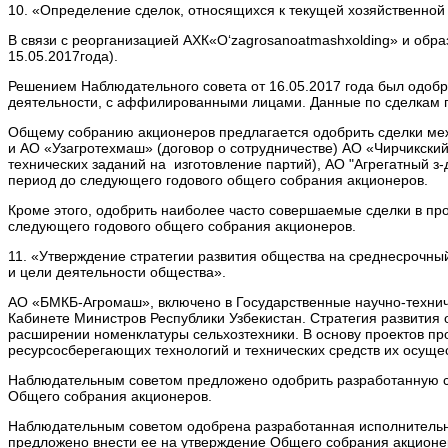
10. «Определение сделок, относящихся к текущей хозяйственной
В связи с реорганизацией АХК«O‘zagrosanoatmashxolding» и об
15.05.2017года).
Решением Наблюдательного совета от 16.05.2017 года был одобр
деятельности, с аффилированными лицами. Данные по сделкам 
Общему собранию акционеров предлагается одобрить сделки ме
и АО «Узагротехмаш» (договор о сотрудничестве) АО «Чирчикский
технических заданий на изготовление партий), АО "Агрегатный з-
период до следующего годового общего собрания акционеров.
Кроме этого, одобрить наиболее часто совершаемые сделки в пр
следующего годового общего собрания акционеров.
11. «Утверждение стратегии развития общества на среднесрочны
и цели деятельности общества».
АО «БМКБ-Агромаш», включено в Государственные научно-технич
Кабинете Министров Республики Узбекистан. Стратегия развития
расширении номенклатуры сельхозтехники. В основу проектов п
ресурсосберегающих технологий и технических средств их осущ
Наблюдательным советом предложено одобрить разработанную ст
Общего собрания акционеров.
Наблюдательным советом одобрена разработанная исполнительн
предложено внести ее на утверждение Общего собрания акционе