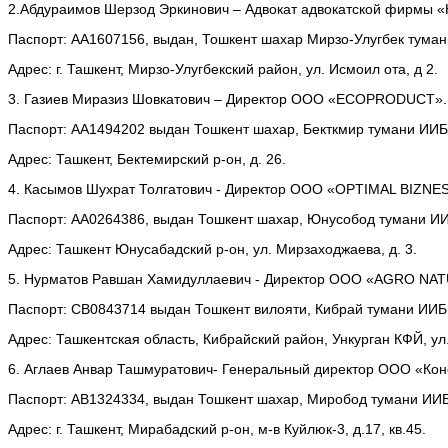
2.Абдураимов Шерзод Эркинович – Адвокат адвокатской фирм
Паспорт: АА1607156, выдан, Тошкент шахар Мирзо-Улугбек тумани
Адрес: г. Ташкент, Мирзо-Улугбекский район, ул. Исмоил ота, д 2.
3. Газиев Миразиз Шовкатович – Директор ООО «ECOPRODUCT».
Паспорт: АА1494202 выдан Тошкент шахар, Бекткмир тумани ИИБ,
Адрес: Ташкент, Бектемирский р-он, д. 26.
4. Касымов Шухрат Толгатович - Директор ООО «OPTIMAL BIZNES
Паспорт: АА0264386, выдан Тошкент шахар, Юнусобод тумани ИИБ
Адрес: Ташкент Юнусабадский р-он, ул. Мирзаходжаева, д. 3.
5. Нурматов Равшан Хамидуллаевич - Директор ООО «AGRO NA
Паспорт: СВ0843714 выдан Тошкент вилояти, Кибрай тумани ИИБ,
Адрес: Ташкентская область, Кибрайский район, Ункурган КФЙ, ул. 
6. Аглаев Анвар Ташмуратович- Генеральный директор ООО «Кон
Паспорт: АВ1324334, выдан Тошкент шахар, Миробод тумани ИИБ 
Адрес: г. Ташкент, Мирабадский р-он, м-в Куйлюк-3, д.17, кв.45.