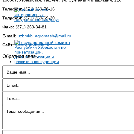
100007, Узбекистан, Ташкент, ул. Султанали Машхадий, 210
Телефон:
(371) 269-78-16
Телефон:
(371) 269-69-20
Факс:
(371) 269-34-81
E-mail:
uzbmkb_agromash@mail.ru
Сайт:
www.agromash.uz
Обратная связь