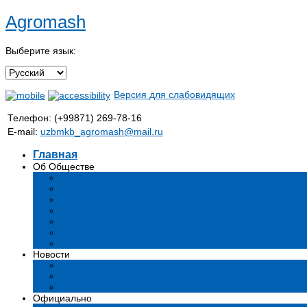
Agromash
Выберите язык:
Версия для слабовидящих
Телефон: (+99871) 269-78-16
E-mail:
uzbmkb_agromash@mail.ru
Главная
Об Обществе
Общая информация
Структура
Руководство
Стратегия развития
Предмет и цели деятельности общества
Продукция
Вакансии
Новости
Мероприятия и события
Аналитические статьи и мнения экспертов
СМИ о нас
Официально