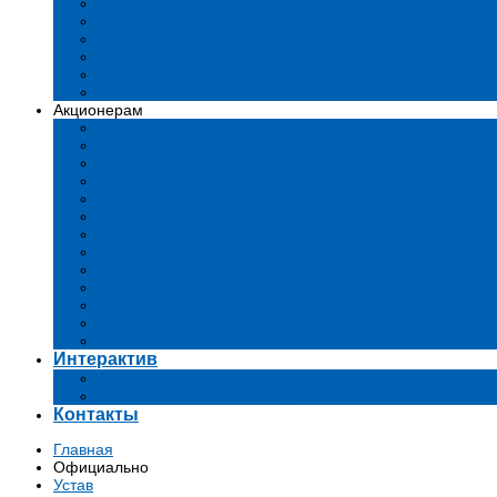
Устав
Сертификаты и лиценции
Документы общества
Бизнес-планы
Тендеры и конкурсы
Утратившие силу акты
Акционерам
Дивиденды
Комиссии
Существенные факты
Проспект эмиссии
Аффилированные лица
Аудит
Финансовые отчеты
Инвестиции
Голосования
Корпоративное управление
Ключевые показатели эффективности
Информация для акционеров
Архив
Интерактив
Вопросы-ответы
Подача обращений в государственные органы
Контакты
Главная
Официально
Устав