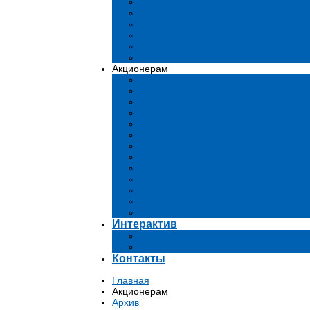
Устав
Сертификаты и лиценции
Документы общества
Бизнес-планы
Тендеры и конкурсы
Утратившие силу акты
Акционерам
Дивиденды
Комиссии
Существенные факты
Проспект эмиссии
Аффилированные лица
Аудит
Финансовые отчеты
Инвестиции
Голосования
Корпоративное управление
Ключевые показатели эффективност
Информация для акционеров
Архив
Интерактив
Вопросы-ответы
Подача обращений в государственн
Контакты
Главная
Акционерам
Архив