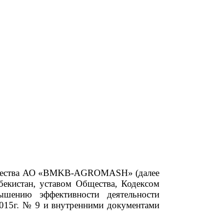
щества АО
«
BMKB
-
AGROMASH
»
(далее
бекистан, уставом Общества, Кодексом
ышению эффективности деятельности
2015г. № 9 и внутренними документами