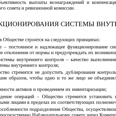
объективность выплаты вознаграждений и компенсаци
го совета и ревизионной комиссии.
КЦИОНИРОВАНИЯ СИСТЕМЫ ВНУТР
 в Обществе строится на следующих принципах:
е – постоянное и надлежащее функционирование сис
е отклонения от нормы и предупреждать их возникнов
 системы внутреннего контроля – качество выполне
темы внутреннего контроля;
ество стремится не допустить дублирования контро
ким образом, чтобы одно и то же лицо не объединя
нности активов и проведением их инвентаризации;
дение операций – Общество стремится установить 
ыми лицами в пределах их соответствующих полномо
особленности подразделения Общества, осуществляю
епосредственно Наблюдательному совету через Комитет