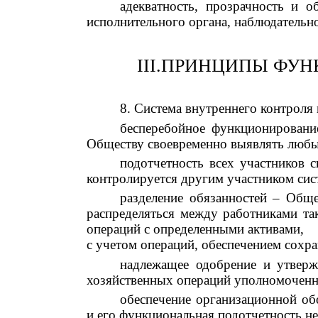
адекватность, прозрачность и 
исполнительного органа, наблюдательно
III
.
ПРИНЦИПЫ ФУН
8
. Система внутреннего контроля
б
есперебойное функционировани
Обществу своевременно выявлять любы
п
одотчетность всех участников
контролируется другим участником сис
р
азделение обязанностей – Общ
распределяться между работниками та
операций с определенными активами,
с учетом операций, обеспечением сохра
н
адлежащее одобрение и утверж
хозяйственных операций уполномоченн
о
беспечение организационной об
и его функциональная подотчетность н