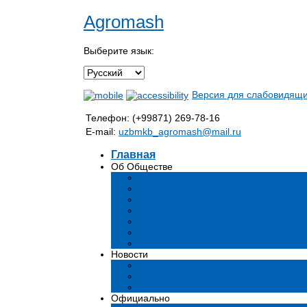
Agromash
Выберите язык:
Версия для слабовидящ
Телефон: (+99871) 269-78-16
E-mail:
uzbmkb_agromash@mail.ru
Главная
Об Обществе
Общая информация
Структура
Руководство
Стратегия развития
Предмет и цели деятельности общес
Продукция
Вакансии
Новости
Мероприятия и события
Аналитические статьи и мнения эксп
СМИ о нас
Официально