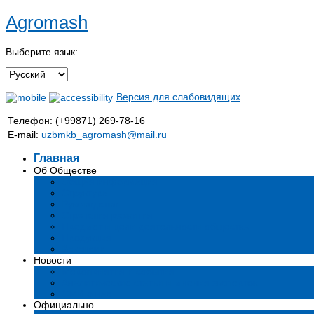
Agromash
Выберите язык:
Версия для слабовидящих
Телефон: (+99871) 269-78-16
E-mail:
uzbmkb_agromash@mail.ru
Главная
Об Обществе
Общая информация
Структура
Руководство
Стратегия развития
Предмет и цели деятельности общества
Продукция
Вакансии
Новости
Мероприятия и события
Аналитические статьи и мнения экспертов
СМИ о нас
Официально