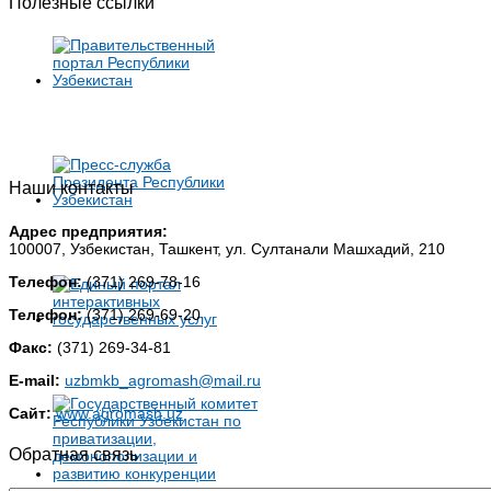
Полезные ссылки
Наши контакты
Адрес предприятия:
100007, Узбекистан, Ташкент, ул. Султанали Машхадий, 210
Телефон:
(371) 269-78-16
Телефон:
(371) 269-69-20
Факс:
(371) 269-34-81
E-mail:
uzbmkb_agromash@mail.ru
Сайт:
www.agromash.uz
Обратная связь