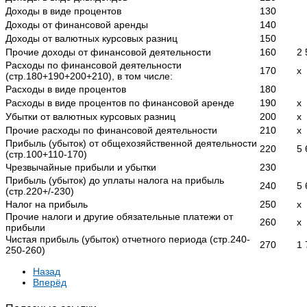
Доходы в виде процентов
130
Доходы от финансовой аренды
140
Доходы от валютных курсовых разниц
150
Прочие доходы от финансовой деятельности
160
2 
Расходы по финансовой деятельности
170
x
(стр.180+190+200+210), в том числе:
Расходы в виде процентов
180
Расходы в виде процентов по финансовой аренде
190
x
Убытки от валютных курсовых разниц
200
x
Прочие расходы по финансовой деятельности
210
x
Прибыль (убыток) от общехозяйственной деятельности
220
5 
(стр.100+110-170)
Чрезвычайные прибыли и убытки
230
Прибыль (убыток) до уплаты налога на прибыль
240
5 
(стр.220+/-230)
Налог на прибыль
250
x
Прочие налоги и другие обязательные платежи от
260
x
прибыли
Чистая прибыль (убыток) отчетного периода (стр.240-
270
1 
250-260)
Назад
Вперёд