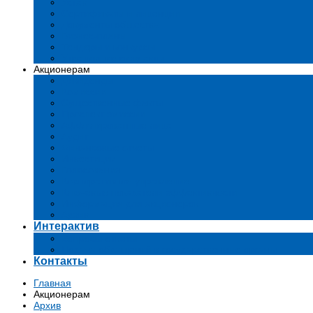
Устав
Сертификаты и лиценции
Документы общества
Бизнес-планы
Тендеры и конкурсы
Утратившие силу акты
Акционерам
Дивиденды
Комиссии
Существенные факты
Проспект эмиссии
Аффилированные лица
Аудит
Финансовые отчеты
Инвестиции
Голосования
Корпоративное управление
Ключевые показатели эффективности
Информация для акционеров
Архив
Интерактив
Вопросы-ответы
Подача обращений в государственные органы
Контакты
Главная
Акционерам
Архив