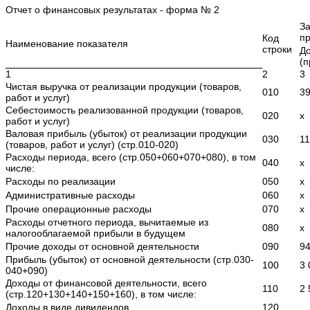
Отчет о финансовых результатах - форма № 2
З
пр
Код
Наименование показателя
строки
Д
(п
1
2
3
Чистая выручка от реализации продукции (товаров,
010
39
работ и услуг)
Себестоимость реализованной продукции (товаров,
020
x
работ и услуг)
Валовая прибыль (убыток) от реализации продукции
030
11
(товаров, работ и услуг) (стр.010-020)
Расходы периода, всего (стр.050+060+070+080), в том
040
x
числе:
Расходы по реализации
050
x
Административные расходы
060
x
Прочие операционные расходы
070
x
Расходы отчетного периода, вычитаемые из
080
x
налогооблагаемой прибыли в будущем
Прочие доходы от основной деятельности
090
94
Прибыль (убыток) от основной деятельности (стр.030-
100
3 
040+090)
Доходы от финансовой деятельности, всего
110
2 
(стр.120+130+140+150+160), в том числе:
Доходы в виде дивидендов
120