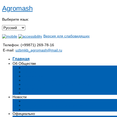
Agromash
Выберите язык:
Версия для слабовидящих
Телефон: (+99871) 269-78-16
E-mail:
uzbmkb_agromash@mail.ru
Главная
Об Обществе
Общая информация
Структура
Руководство
Стратегия развития
Предмет и цели деятельности общества
Продукция
Вакансии
Новости
Мероприятия и события
Аналитические статьи и мнения экспертов
СМИ о нас
Официально