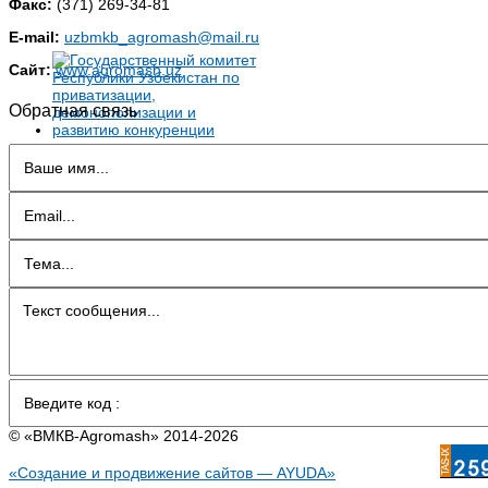
Факс:
(371) 269-34-81
E-mail:
uzbmkb_agromash@mail.ru
Сайт:
www.agromash.uz
Обратная связь
© «BMКB-Аgromash» 2014-2026
«Создание и продвижение сайтов — AYUDA»