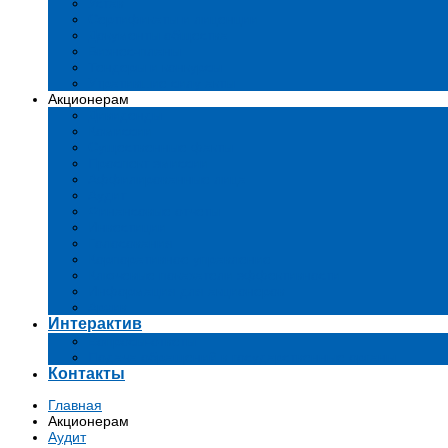
Устав
Сертификаты и лиценции
Документы общества
Бизнес-планы
Тендеры и конкурсы
Утратившие силу акты
Акционерам
Дивиденды
Комиссии
Существенные факты
Проспект эмиссии
Аффилированные лица
Аудит
Финансовые отчеты
Инвестиции
Голосования
Корпоративное управление
Ключевые показатели эффективности
Информация для акционеров
Архив
Интерактив
Вопросы-ответы
Подача обращений в государственные органы
Контакты
Главная
Акционерам
Аудит