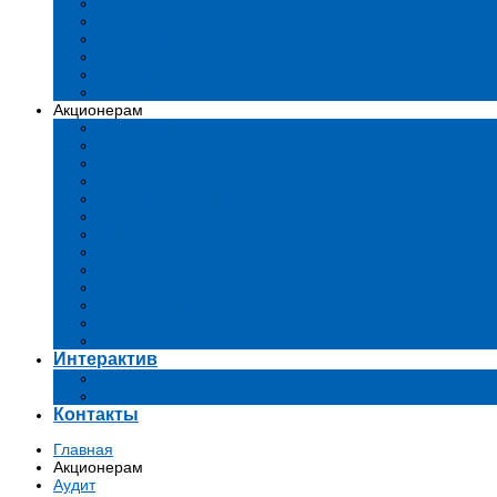
Устав
Сертификаты и лиценции
Документы общества
Бизнес-планы
Тендеры и конкурсы
Утратившие силу акты
Акционерам
Дивиденды
Комиссии
Существенные факты
Проспект эмиссии
Аффилированные лица
Аудит
Финансовые отчеты
Инвестиции
Голосования
Корпоративное управление
Ключевые показатели эффективности
Информация для акционеров
Архив
Интерактив
Вопросы-ответы
Подача обращений в государственные органы
Контакты
Главная
Акционерам
Аудит