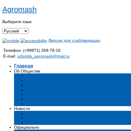
Agromash
Выберите язык:
Версия для слабовидящих
Телефон: (+99871) 269-78-16
E-mail:
uzbmkb_agromash@mail.ru
Главная
Об Обществе
Общая информация
Структура
Руководство
Стратегия развития
Предмет и цели деятельности общества
Продукция
Вакансии
Новости
Мероприятия и события
Аналитические статьи и мнения экспертов
СМИ о нас
Официально