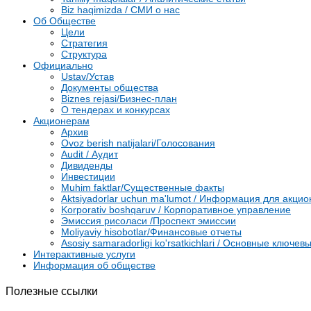
Biz haqimizda / СМИ о нас
Об Обществе
Цели
Стратегия
Структура
Официально
Ustav/Устав
Документы общества
Biznes rejasi/Бизнес-план
О тендерах и конкурсах
Акционерам
Архив
Ovoz berish natijalari/Голосования
Audit / Аудит
Дивиденды
Инвестиции
Muhim faktlar/Существенные факты
Aktsiyadorlar uchun ma'lumot / Информация для акци
Korporativ boshqaruv / Корпоративное управление
Эмиссия рисоласи /Проспект эмиссии
Moliyaviy hisobotlar/Финансовые отчеты
Asosiy samaradorligi ko'rsatkichlari / Основные ключ
Интерактивные услуги
Информация об обществе
Полезные ссылки