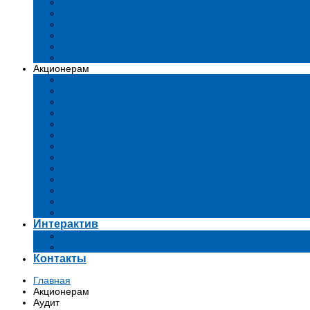
Устав
Сертификаты и лиценции
Документы общества
Бизнес-планы
Тендеры и конкурсы
Утратившие силу акты
Акционерам
Дивиденды
Комиссии
Существенные факты
Проспект эмиссии
Аффилированные лица
Аудит
Финансовые отчеты
Инвестиции
Голосования
Корпоративное управление
Ключевые показатели эффективности
Информация для акционеров
Архив
Интерактив
Вопросы-ответы
Подача обращений в государственные органы
Контакты
Главная
Акционерам
Аудит