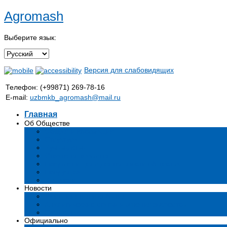
Agromash
Выберите язык:
Версия для слабовидящих
Телефон: (+99871) 269-78-16
E-mail:
uzbmkb_agromash@mail.ru
Главная
Об Обществе
Общая информация
Структура
Руководство
Стратегия развития
Предмет и цели деятельности общества
Продукция
Вакансии
Новости
Мероприятия и события
Аналитические статьи и мнения экспертов
СМИ о нас
Официально