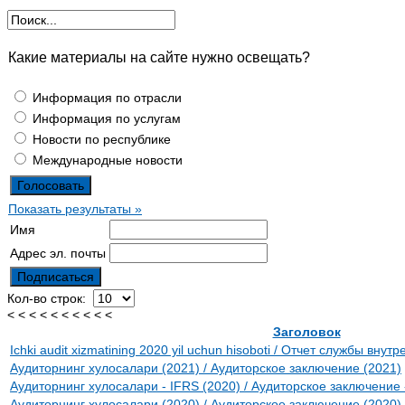
Какие материалы на сайте нужно освещать?
Информация по отрасли
Информация по услугам
Новости по республике
Международные новости
Показать результаты »
Имя
Адрес эл. почты
Кол-во строк:
< < < < < < < < < <
Заголовок
Ichki audit xizmatining 2020 yil uchun hisoboti / Отчет службы внут
Аудиторнинг хулосалари (2021) / Аудиторское заключение (2021)
Аудиторнинг хулосалари - IFRS (2020) / Аудиторское заключение
Аудиторнинг хулосалари (2020) / Аудиторское заключение (2020)