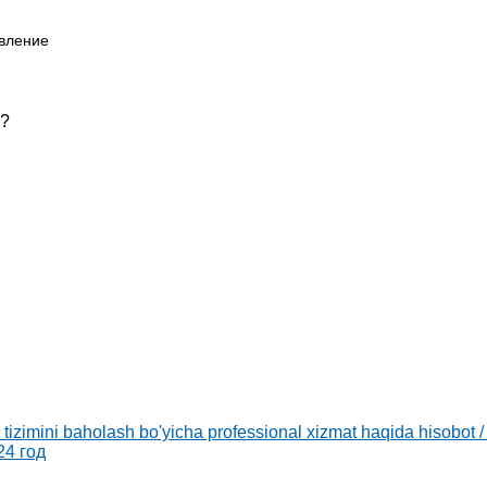
авление
ь?
v tizimini baholash bo'yicha professional xizmat haqida hisob
24 год