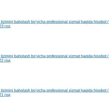
v tizimini baholash bo'yicha professional xizmat haqida hisob
23 год
v tizimini baholash bo'yicha professional xizmat haqida hisob
22 год
v tizimini baholash bo'yicha professional xizmat haqida hisob
21 год