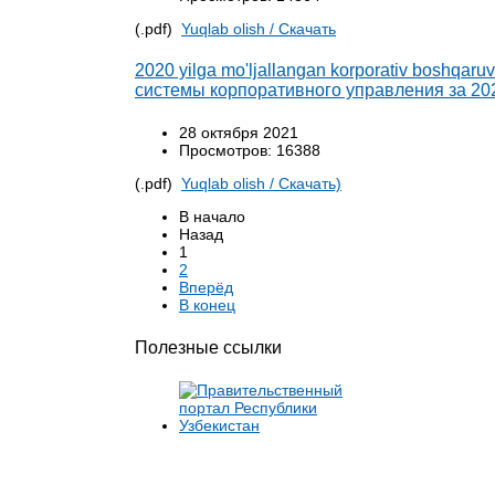
(.pdf)
Yuqlab olish / Cкачать
2020 yilga mo'ljallangan korporativ boshqaru
системы корпоративного управления за 20
28 октября 2021
Просмотров: 16388
(.pdf)
Yuqlab olish / Cкачать)
В начало
Назад
1
2
Вперёд
В конец
Полезные ссылки