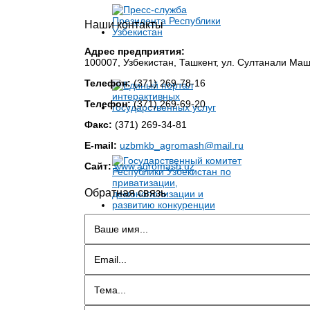
Наши контакты
Адрес предприятия:
100007, Узбекистан, Ташкент, ул. Султанали Ма
Телефон:
(371) 269-78-16
Телефон:
(371) 269-69-20
Факс:
(371) 269-34-81
E-mail:
uzbmkb_agromash@mail.ru
Сайт:
www.agromash.uz
Обратная связь