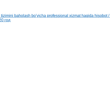
v tizimini baholash bo'yicha professional xizmat haqida hisob
20 год