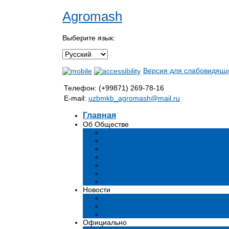
Agromash
Выберите язык:
Версия для слабовидящ
Телефон: (+99871) 269-78-16
E-mail:
uzbmkb_agromash@mail.ru
Главная
Об Обществе
Общая информация
Структура
Руководство
Стратегия развития
Предмет и цели деятельности общес
Продукция
Вакансии
Новости
Мероприятия и события
Аналитические статьи и мнения эксп
СМИ о нас
Официально