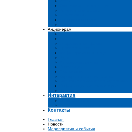
Устав
Сертификаты и лиценции
Документы общества
Бизнес-планы
Тендеры и конкурсы
Утратившие силу акты
Акционерам
Дивиденды
Комиссии
Существенные факты
Проспект эмиссии
Аффилированные лица
Аудит
Финансовые отчеты
Инвестиции
Голосования
Корпоративное управление
Ключевые показатели эффективност
Информация для акционеров
Архив
Интерактив
Вопросы-ответы
Подача обращений в государственн
Контакты
Главная
Новости
Мероприятия и события