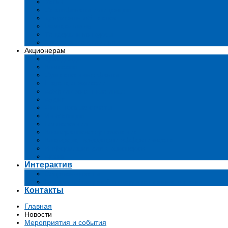
Устав
Сертификаты и лиценции
Документы общества
Бизнес-планы
Тендеры и конкурсы
Утратившие силу акты
Акционерам
Дивиденды
Комиссии
Существенные факты
Проспект эмиссии
Аффилированные лица
Аудит
Финансовые отчеты
Инвестиции
Голосования
Корпоративное управление
Ключевые показатели эффективности
Информация для акционеров
Архив
Интерактив
Вопросы-ответы
Подача обращений в государственные органы
Контакты
Главная
Новости
Мероприятия и события