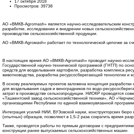
17 октября 2018
Просмотров: 39738
АО «BMКB-Аgromash» является научно-исследовательским конст
разработке, исследовании и внедрении новых сельскохозяйств
производстве сельскохозяйственной продукции.
АО «BMКB-Аgroмаsh» работает по технологической цепочке за сч
В настоящее время АО «BMКB-Аgromash» проводит научно-исслед
Государственной научно-технической программой (ГНТП) по осн
средств для возделывания картофеля, разработка комплекса рес
животноводства, разработка ресурсосберегающей технологии и ко
В основу реализуемых проектов заложена концепция разработки
для возделывания садов и виноградников по водо-ресурсосбер
затрат в производстве сельхозпродукции. НИОКР проводятся со
«Ташкентский завод сельскохозяйственной техники», АО «Чирчикс
организациями Республики по единой взаимоувязанной программ
Интеграция усилий НИИ, ВУЗовской науки, конструкторских бюро
(опытных) образцов, позволяют в 1,5-2 раза сократить время разр
Также, проводятся работы по прямым договорам с предприятиями
конструкции ранее выпускаемых сельскохозяйственных машин.