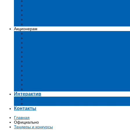
Устав
Сертификаты и лиценции
Документы общества
Бизнес-планы
Тендеры и конкурсы
Утратившие силу акты
Акционерам
Дивиденды
Комиссии
Существенные факты
Проспект эмиссии
Аффилированные лица
Аудит
Финансовые отчеты
Инвестиции
Голосования
Корпоративное управление
Ключевые показатели эффективности
Информация для акционеров
Архив
Интерактив
Вопросы-ответы
Подача обращений в государственные органы
Контакты
Главная
Официально
Тендеры и конкурсы