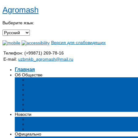
Agromash
Выберите язык:
Версия для слабовидящих
Телефон: (+99871) 269-78-16
E-mail:
uzbmkb_agromash@mail.ru
Главная
Об Обществе
Общая информация
Структура
Руководство
Стратегия развития
Предмет и цели деятельности общества
Продукция
Вакансии
Новости
Мероприятия и события
Аналитические статьи и мнения экспертов
СМИ о нас
Официально