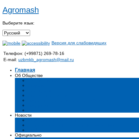
Agromash
Выберите язык:
Версия для слабовидящих
Телефон: (+99871) 269-78-16
E-mail:
uzbmkb_agromash@mail.ru
Главная
Об Обществе
Общая информация
Структура
Руководство
Стратегия развития
Предмет и цели деятельности общества
Продукция
Вакансии
Новости
Мероприятия и события
Аналитические статьи и мнения экспертов
СМИ о нас
Официально