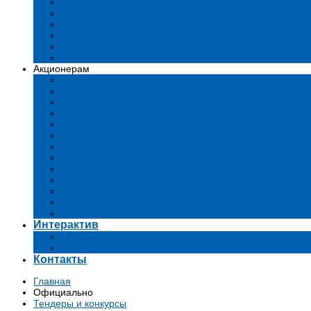
Устав
Сертификаты и лиценции
Документы общества
Бизнес-планы
Тендеры и конкурсы
Утратившие силу акты
Акционерам
Дивиденды
Комиссии
Существенные факты
Проспект эмиссии
Аффилированные лица
Аудит
Финансовые отчеты
Инвестиции
Голосования
Корпоративное управление
Ключевые показатели эффективности
Информация для акционеров
Архив
Интерактив
Вопросы-ответы
Подача обращений в государственные органы
Контакты
Главная
Официально
Тендеры и конкурсы