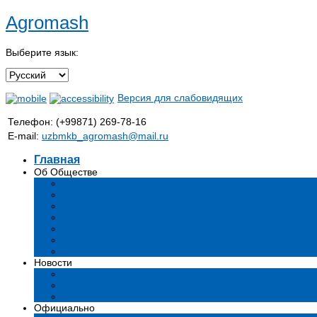
Agromash
Выберите язык:
Версия для слабовидящих
Телефон: (+99871) 269-78-16
E-mail:
uzbmkb_agromash@mail.ru
Главная
Об Обществе
Общая информация
Структура
Руководство
Стратегия развития
Предмет и цели деятельности общества
Продукция
Вакансии
Новости
Мероприятия и события
Аналитические статьи и мнения экспертов
СМИ о нас
Официально