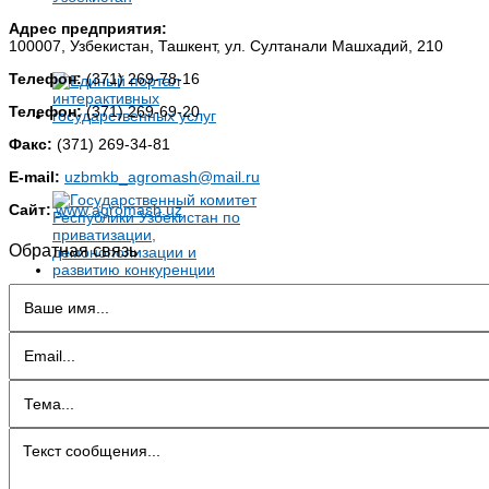
Адрес предприятия:
100007, Узбекистан, Ташкент, ул. Султанали Машхадий, 210
Телефон:
(371) 269-78-16
Телефон:
(371) 269-69-20
Факс:
(371) 269-34-81
E-mail:
uzbmkb_agromash@mail.ru
Сайт:
www.agromash.uz
Обратная связь