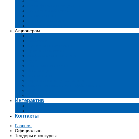
Устав
Сертификаты и лиценции
Документы общества
Бизнес-планы
Тендеры и конкурсы
Утратившие силу акты
Акционерам
Дивиденды
Комиссии
Существенные факты
Проспект эмиссии
Аффилированные лица
Аудит
Финансовые отчеты
Инвестиции
Голосования
Корпоративное управление
Ключевые показатели эффективности
Информация для акционеров
Архив
Интерактив
Вопросы-ответы
Подача обращений в государственные органы
Контакты
Главная
Официально
Тендеры и конкурсы