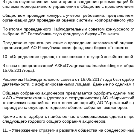
В целях осуществления мониторинга внедрения рекомендаций Код
системы корпоративного управления в Обществе с привлечением
Обществом проведен конкурс с учетом требований, предъявляем
организации для проведения оценки системы корпоративного упр
По итогам проведенного Наблюдательным советом конкурсного
выбрано АО Республиканскую фондовую биржу «Тошкент».
Предложено принять решение о проведении независимой оценки 
организацией АО Республиканская фондовая биржа «Тошкент».
10. «Определение сделок, относящихся к текущей хозяйственной
В связи с реорганизацией АХК«O‘zagrosanoatmashxolding» и об
15.05.2017года).
Решением Наблюдательного совета от 16.05.2017 года был одобр
деятельности, с аффилированными лицами. Данные по сделкам 
Общему собранию акционеров предлагается одобрить сделки ме
и АО «Узагротехмаш» (договор о сотрудничестве) АО «Чирчикский
технических заданий на изготовление партий), АО "Агрегатный з-
период до следующего годового общего собрания акционеров.
Кроме этого, одобрить наиболее часто совершаемые сделки в пр
следующего годового общего собрания акционеров.
11. «Утверждение стратегии развития общества на среднесрочны