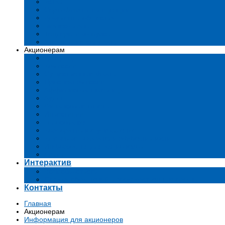
Устав
Сертификаты и лиценции
Документы общества
Бизнес-планы
Тендеры и конкурсы
Утратившие силу акты
Акционерам
Дивиденды
Комиссии
Существенные факты
Проспект эмиссии
Аффилированные лица
Аудит
Финансовые отчеты
Инвестиции
Голосования
Корпоративное управление
Ключевые показатели эффективности
Информация для акционеров
Архив
Интерактив
Вопросы-ответы
Подача обращений в государственные органы
Контакты
Главная
Акционерам
Информация для акционеров