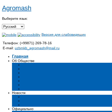
Agromash
Выберите язык:
Версия для слабовидящих
Телефон: (+99871) 269-78-16
E-mail:
uzbmkb_agromash@mail.ru
Главная
Об Обществе
Общая информация
Структура
Руководство
Стратегия развития
Предмет и цели деятельности общества
Продукция
Вакансии
Новости
Мероприятия и события
Аналитические статьи и мнения экспертов
СМИ о нас
Официально