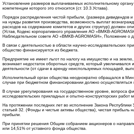
Установление размеров выплачиваемых исполнительному органу 
компетенции которого это относится (ст. 10.3.Устава).
Порядок распределения чистой прибыли, (размера дивидендов и 
на нужды развития производства, возможность выплат вознаграж
расходов на содержание комитетов и других структур) должен о
(Устав, Кодекс корпоративного управления АО «BMKB-AGROMA
Наблюдательном совете АО «BMKB-AGROMASH», Положение о д
В связи с деятельностью в области научно-исследовательских пр
общество финансируется из бюджета.
Предприятие не имеет льгот по налогу на имущество и на землю
возникает недостаток оборотных средств, который увеличивался и
деятельности (от сдачи в аренду неиспользуемых площадей, вып
Исполнительный орган общества неоднократно обращался в Мини
случае при бюджетном финансировании должно осуществляться 
В случае урегулирования на государственном уровне, вопроса фи
исследовательских прикладных и опытно-конструкторских работ 
На протяжении последних лет во исполнение Закона Республики 
статьей 32. (Фонды и чистые активы общества), чистая прибыль
прибыли.
При принятии решения Общим собранием акционеров о направлени
или 14,51% от уставного фонда общества.