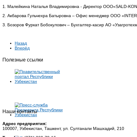
1. Малейкина Наталья Владимировна - Директор ООО«SALD-KO
2. Акбарова Гульчехра Батыровна – Офис менеджер ООО «INT
3. Бозоров Фуркат Бобокулович – Бухгалтер-касир АО «Узагротех
Назад
Вперёд
Полезные ссылки
Наши контакты
Адрес предприятия:
100007, Узбекистан, Ташкент, ул. Султанали Машхадий, 210