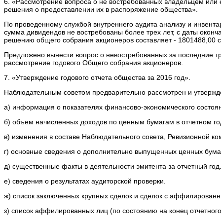
6. «Рассмотрение вопроса о не востребованных владельцем или 
решения о предоставлении их в распоряжение общества».
По проведенному службой внутреннего аудита анализу и инвент
сумма дивидендов не востребованы более трех лет, с даты окон
решению общего собрания акционеров составляет - 1801488,00 с
Предложено вынести вопрос о невостребованных за последние три
рассмотрение годового Общего собрания акционеров.
7. «Утверждение годового отчета общества за 2016 год».
Наблюдательным советом предварительно рассмотрен и утвержд
а) информация о показателях финансово-экономического состоян
б) объем начисленных доходов по ценным бумагам в отчетном г
в) изменения в составе Наблюдательного совета, Ревизионной ко
г) основные сведения о дополнительно выпущенных ценных бумаг
д) существенные факты в деятельности эмитента за отчетный год
е) сведения о результатах аудиторской проверки.
ж) список заключенных крупных сделок и сделок с аффилированн
з) список аффилированных лиц (по состоянию на конец отчетного