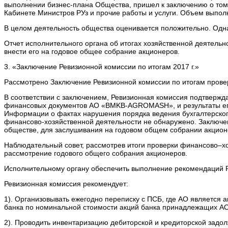
выполнении бизнес-плана Общества, пришел к заключению о том
Кабинете Министров РУз и прочие работы и услуги. Объем выпол
В целом деятельность общества оценивается положительно. Одна
Отчет исполнительного органа об итогах хозяйственной деятель
внести его на годовое общее собрание акционеров.
3. «Заключение Ревизионной комиссии по итогам 2017 г.»
Рассмотрено Заключение Ревизионной комиссии по итогам прове
В соответствии с заключением, Ревизионная комиссия подтвержда
финансовых документов АО «BMKB-AGROMASH», и результаты его 
Информации о фактах нарушения порядка ведения бухгалтерского
финансово-хозяйственной деятельности не обнаружено. Заключе
обществе, для заслушивания на годовом общем собрании акцион
Наблюдательный совет, рассмотрев итоги проверки финансово–х
рассмотрение годового общего собрания акционеров.
Исполнительному органу обеспечить выполнение рекомендаций 
Ревизионная комиссия рекомендует:
1). Организовывать ежегодно переписку с ПСБ, где АО является
банка по номинальной стоимости акций банка принадлежащих АО 
2). Проводить инвентаризацию дебиторской и кредиторской задо