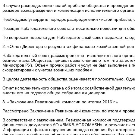
В случае распределения чистой прибыли общества и проведения в
размере вознаграждения и компенсаций исполнительного органа 
Необходимо утвердить порядок распределения чистой прибыли, 
Позиция Наблюдательного совета относительно повестки дня общ
По вопросам повестки дня Наблюдательный совет выражает сле
2. «Отчет Директора о результатах финансово-хозяйственной дея
Наблюдательный совет, рассмотрев отчет исполнительного органа
бизнес-плана Общества, пришел к заключению о том, что за ис
Министров РУз. Объем прочих работ и услуг не был выполнен в п
скорректирован с учетом возникших проблем.
В целом деятельность общества оценивается положительно. Одна
Отчет исполнительного органа об итогах хозяйственной деятель
внести его на годовое общее собрание акционеров.
3. «Заключение Ревизионной комиссии по итогам 2016 г.»
Рассмотрено Заключение Ревизионной комиссии по итогам прове
В соответствии с заключением, Ревизионная комиссия подтвержда
финансовых документов АО «BMKB-AGROMASH», и результаты его 
Информации о фактах нарушения порядка ведения бухгалтерского
финансово-хозяйственной деятельности не обнаружено. Заключе