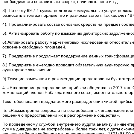
необходимости составить акт сверки, начислять пеня и т.д
3). По счету 69.7.4 сумма долгов за коммунальные услуги должн
разносить в том же порядке что и разноска затрат. Так как счет 4
4). Проанализировать состав основных средств на предмет соотве
5). Активизировать работу по взысканию дебиторских задолженно
6).Активировать работу маркетинговых исследований относительн
освоение свободных площадей.
7). Предприятие продолжает поддержание данных трансформаци
8.) Предприятие ежегодно проводит обязательную аудиторскую п
аудиторское заключение.
9).Текущие замечания и рекомендации представлены бухгалтерам
4. «Утверждение распределения прибыли общества за 2017 год.
компенсаций членов Наблюдательного совет, исполнительного ор
Текст обоснования предлагаемого распределения чистой приб
5. «Рассмотрение вопроса о не востребованных владельцем или 
решения о предоставлении их в распоряжение общества».
По проведенному службой внутреннего аудита анализу и инвент
сумма дивидендов не востребованы более трех лет, с даты окон
решению общего собрания акционеров составляет - 1801488,00 с