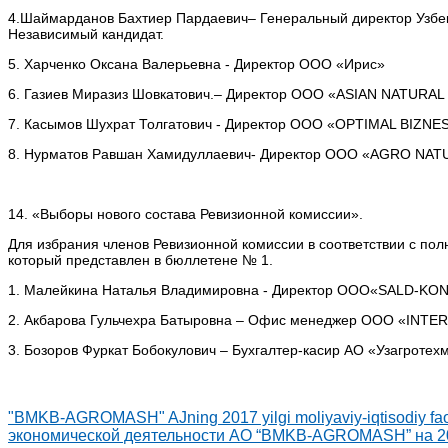
4.Шаймарданов Бахтиер Пардаевич– Генеральный директор Узбекс
Независимый кандидат.
5. Харченко Оксана Валерьевна - Директор ООО «Ирис»
6. Газиев Миразиз Шовкатович.– Директор ООО «ASIAN NATURA
7. Касымов Шухрат Толгатович - Директор ООО «OPTIMAL BIZNE
8. Нурматов Равшан Хамидуллаевич- Директор ООО «AGRO NAT
14. «Выборы нового состава Ревизионной комиссии».
Для избрания членов Ревизионной комиссии в соответствии с по
который представлен в бюллетене № 1.
1. Малейкина Наталья Владимировна - Директор ООО«SALD-KO
2. Акбарова Гульчехра Батыровна – Офис менеджер ООО «INT
3. Бозоров Фуркат Бобокулович – Бухгалтер-касир АО «Узагротех
"BMKB-AGROMASH" AJning 2017 yilgi moliyaviy-iqtisodiy faol
экономической деятельности АО “BMKB-AGROMASH” на 2