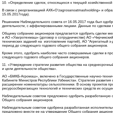
10. «Определение сделок, относящихся к текущей хозяйственной
В связи с реорганизацией АХК«O‘zagrosanoatmashxolding» и об
15.05.2017года).
Решением Наблюдательного совета от 16.05.2017 года был одобр
деятельности, с аффилированными лицами. Данные по сделкам 
Общему собранию акционеров предлагается одобрить сделки ме
и АО «Узагротехмаш» (договор о сотрудничестве) АО «Чирчикский
технических заданий на изготовление партий), АО "Агрегатный з-
период до следующего годового общего собрания акционеров.
Кроме этого, одобрить наиболее часто совершаемые сделки в пр
следующего годового общего собрания акционеров.
11. «Утверждение стратегии развития общества на среднесрочны
и цели деятельности общества».
АО «БМКБ-Агромаш», включено в Государственные научно-технич
Кабинете Министров Республики Узбекистан. Стратегия развития
расширении номенклатуры сельхозтехники. В основу проектов п
ресурсосберегающих технологий и технических средств их осущ
Наблюдательным советом предложено одобрить разработанную ст
Общего собрания акционеров.
Наблюдательным советом одобрена разработанная исполнительн
предложено внести ее на утверждение Общего собрания акционе