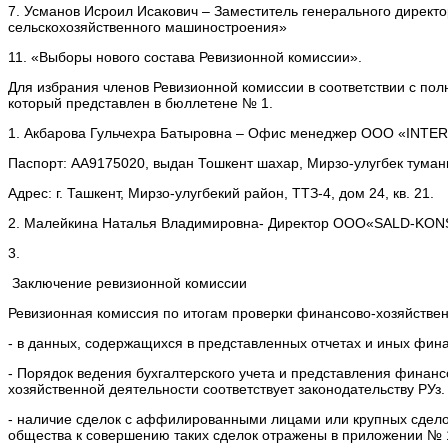
7. Усманов Исроил Исакович – Заместитель генерального директ
сельскохозяйственного машиностроения»
11. «Выборы нового состава Ревизионной комиссии».
Для избрания членов Ревизионной комиссии в соответствии с по
который представлен в бюллетене № 1.
1. Акбарова Гульчехра Батыровна – Офис менеджер ООО «INT
Паспорт: АА9175020, выдан Тошкент шахар, Мирзо-улугбек тумани
Адрес: г. Ташкент, Мирзо-улугбекий район, ТТЗ-4, дом 24, кв. 21.
2. Малейкина Наталья Владимировна- Директор ООО«SALD-KON
3.
Заключение ревизионной комиссии
Ревизионная комиссия по итогам проверки финансово-хозяйствен
- в данных, содержащихся в представленных отчетах и иных фин
- Порядок ведения бухгалтерского учета и представления финанс
хозяйственной деятельности соответствует законодательству РУз.
- наличие сделок с аффилированными лицами или крупных сделок
общества к совершению таких сделок отражены в приложении № 1