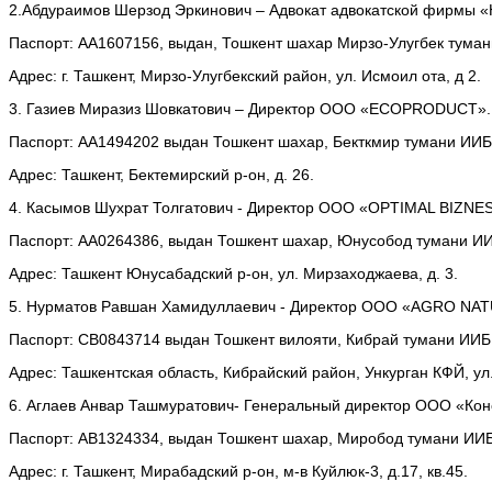
2.Абдураимов Шерзод Эркинович – Адвокат адвокатской фирм
Паспорт: АА1607156, выдан, Тошкент шахар Мирзо-Улугбек тумани
Адрес: г. Ташкент, Мирзо-Улугбекский район, ул. Исмоил ота, д 2.
3. Газиев Миразиз Шовкатович – Директор ООО «ECOPRODUCT».
Паспорт: АА1494202 выдан Тошкент шахар, Бекткмир тумани ИИБ,
Адрес: Ташкент, Бектемирский р-он, д. 26.
4. Касымов Шухрат Толгатович - Директор ООО «OPTIMAL BIZNES
Паспорт: АА0264386, выдан Тошкент шахар, Юнусобод тумани ИИБ
Адрес: Ташкент Юнусабадский р-он, ул. Мирзаходжаева, д. 3.
5. Нурматов Равшан Хамидуллаевич - Директор ООО «AGRO NA
Паспорт: СВ0843714 выдан Тошкент вилояти, Кибрай тумани ИИБ,
Адрес: Ташкентская область, Кибрайский район, Ункурган КФЙ, ул. 
6. Аглаев Анвар Ташмуратович- Генеральный директор ООО «Кон
Паспорт: АВ1324334, выдан Тошкент шахар, Миробод тумани ИИБ 
Адрес: г. Ташкент, Мирабадский р-он, м-в Куйлюк-3, д.17, кв.45.