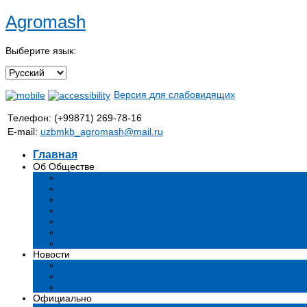
Agromash
Выберите язык:
Версия для слабовидящих
Телефон: (+99871) 269-78-16
E-mail:
uzbmkb_agromash@mail.ru
Главная
Об Обществе
Общая информация
Структура
Руководство
Стратегия развития
Предмет и цели деятельности общества
Продукция
Вакансии
Новости
Мероприятия и события
Аналитические статьи и мнения экспертов
СМИ о нас
Официально