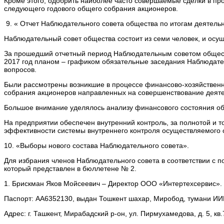
Кроме этого, одобрить наиболее часто совершаемые сделки в пр
следующего годового общего собрания акционеров.
9. « Отчет Наблюдательного совета общества по итогам деятельн
Наблюдательный совет общества состоит из семи человек, и осу
За прошедший отчетный период Наблюдательным советом общест
2017 год планом – графиком обязательные заседания Наблюдате
вопросов.
Были рассмотрены возникшие в процессе финансово-хозяйственн
собрания акционеров направленных на совершенствование деяте
Большое внимание уделялось анализу финансового состояния об
На предприятии обеспечен внутренний контроль, за полнотой и
эффективности системы внутреннего контроля осуществляемого с
10. «Выборы нового состава Наблюдательного совета».
Для избрания членов Наблюдательного совета в соответствии с 
который представлен в бюллетене № 2.
1. Брискман Яков Мойсеевич – Директор ООО «Интертехсервис».
Паспорт: АА6352130, выдан Тошкент шахар, Миробод, тумани ИИБ
Адрес: г. Ташкент, Мирабадский р-он, ул. Пирмухамедова, д. 5, кв.