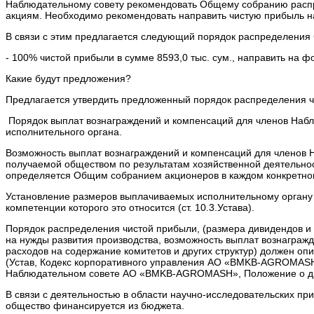
Наблюдательному совету рекомендовать Общему собранию распре
акциям. Необходимо рекомендовать направить чистую прибыль на
В связи с этим предлагается следующий порядок распределения 
- 100% чистой прибыли в сумме 8593,0 тыс. сум., направить на 
Какие будут предложения?
Предлагается утвердить предложенный порядок распределения ч
Порядок выплат вознаграждений и компенсаций для членов Набл
исполнительного органа.
Возможность выплат вознаграждений и компенсаций для членов Н
получаемой обществом по результатам хозяйственной деятельнос
определяется Общим собранием акционеров в каждом конкретном
Установление размеров выплачиваемых исполнительному органу 
компетенции которого это относится (ст. 10.3.Устава).
Порядок распределения чистой прибыли, (размера дивидендов и 
на нужды развития производства, возможность выплат вознаграж
расходов на содержание комитетов и других структур) должен о
(Устав, Кодекс корпоративного управления АО «BMKB-AGROMA
Наблюдательном совете АО «BMKB-AGROMASH», Положение о д
В связи с деятельностью в области научно-исследовательских пр
общество финансируется из бюджета.