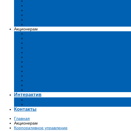
Устав
Сертификаты и лиценции
Документы общества
Бизнес-планы
Тендеры и конкурсы
Утратившие силу акты
Акционерам
Дивиденды
Комиссии
Существенные факты
Проспект эмиссии
Аффилированные лица
Аудит
Финансовые отчеты
Инвестиции
Голосования
Корпоративное управление
Ключевые показатели эффективности
Информация для акционеров
Архив
Интерактив
Вопросы-ответы
Подача обращений в государственные органы
Контакты
Главная
Акционерам
Корпоративное управление