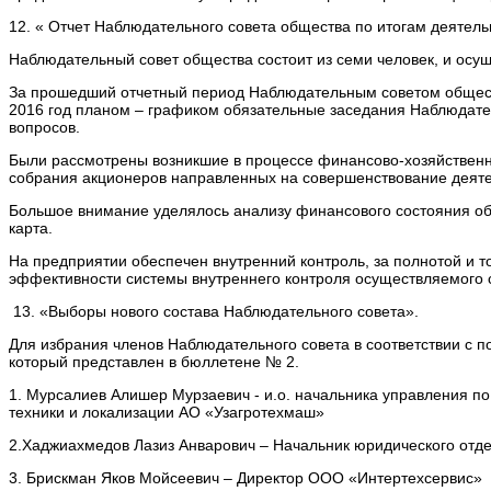
12. « Отчет Наблюдательного совета общества по итогам деятель
Наблюдательный совет общества состоит из семи человек, и осу
За прошедший отчетный период Наблюдательным советом обществ
2016 год планом – графиком обязательные заседания Наблюдате
вопросов.
Были рассмотрены возникшие в процессе финансово-хозяйственн
собрания акционеров направленных на совершенствование деяте
Большое внимание уделялось анализу финансового состояния об
карта.
На предприятии обеспечен внутренний контроль, за полнотой и
эффективности системы внутреннего контроля осуществляемого с
13. «Выборы нового состава Наблюдательного совета».
Для избрания членов Наблюдательного совета в соответствии с 
который представлен в бюллетене № 2.
1. Мурсалиев Алишер Мурзаевич - и.о. начальника управления п
техники и локализации АО «Узагротехмаш»
2.Хаджиахмедов Лазиз Анварович – Начальник юридического отд
3. Брискман Яков Мойсеевич – Директор ООО «Интертехсервис»