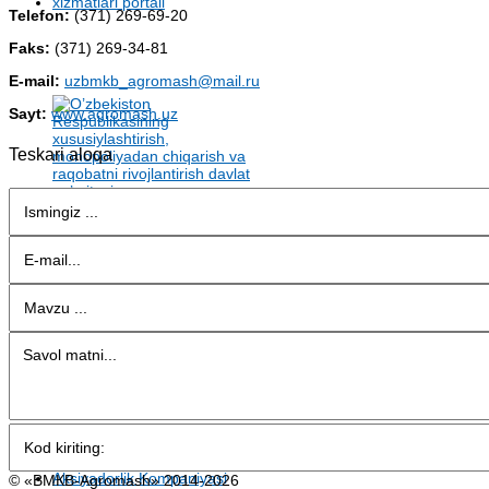
Telefon:
(371) 269-69-20
Faks:
(371) 269-34-81
E-mail:
uzbmkb_agromash@mail.ru
Sayt:
www.agromash.uz
Teskari aloqa
© «BMКB-Аgromash» 2014-2026