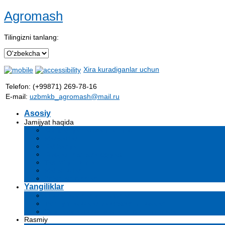
Agromash
Tilingizni tanlang:
Xira kuradiganlar uchun
Telefon: (+99871) 269-78-16
E-mail:
uzbmkb_agromash@mail.ru
Asosiy
Jamijyat haqida
Kompaniya haqida ma'lumot
Maqsadlar
Rahbariyat
Rivojlantirish strategiyasi
Tashkiliy tuzilma
Mahsulotlar
Bo'sh ish o'rinlari
Yangiliklar
Chora-tadbirlar va tadbirlar
Tahliliy maqolalar va ekspert xulosalari
Ommaviy axborot vositalari biz haqimizda
Rasmiy