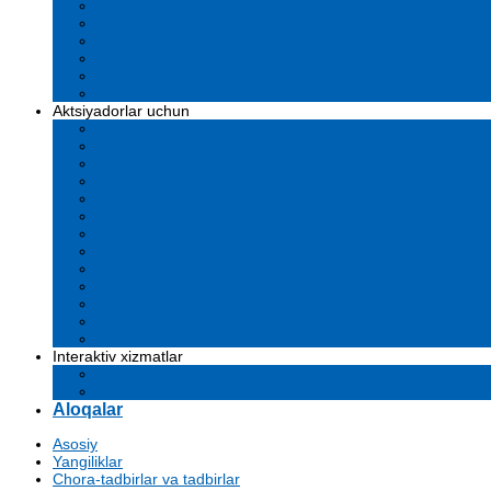
Ustav
Kompaniya hujjatlari
Sertifikatlar va litsenziyalar
Biznes rejalar
Tenderlar va tanlovlar
O'z kuchlarini yo'qotib qo'ydilar
Aktsiyadorlar uchun
Dividendlar
Komissiyalar
Muhim faktlar
Emissiya risolalari
Affilangan shaxslar
Audit
Moliyaviy hisobotlar
Investitsiyalar
Ovoz berish natijalari
Korporativ boshqaruv
Samaradorligi ko'rsatkichlari
Aktsiyadorlar uchun ma'lumot
Arxiv
Interaktiv xizmatlar
Savol-javoblar
Davlat tashkilotlarga murojaat yuborish
Aloqalar
Asosiy
Yangiliklar
Chora-tadbirlar va tadbirlar