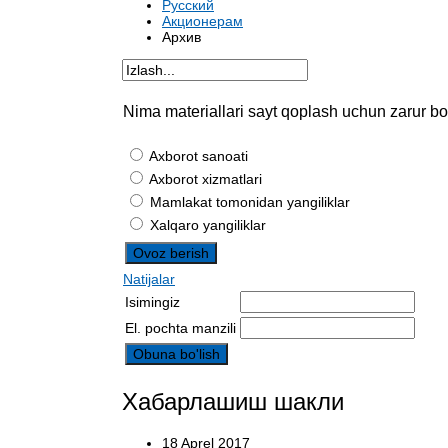
Русский
Акционерам
Архив
Nima materiallari sayt qoplash uchun zarur bo
Axborot sanoati
Axborot xizmatlari
Mamlakat tomonidan yangiliklar
Xalqaro yangiliklar
Natijalar
Isimingiz
El. pochta manzili
Хабарлашиш шакли
18 Aprel 2017