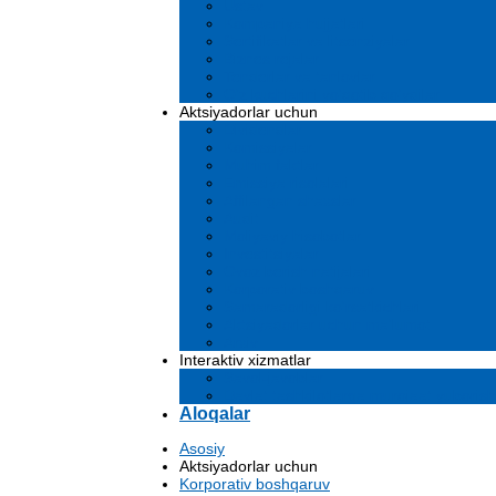
Ustav
Kompaniya hujjatlari
Sertifikatlar va litsenziyalar
Biznes rejalar
Tenderlar va tanlovlar
O'z kuchlarini yo'qotib qo'ydilar
Aktsiyadorlar uchun
Dividendlar
Komissiyalar
Muhim faktlar
Emissiya risolalari
Affilangan shaxslar
Audit
Moliyaviy hisobotlar
Investitsiyalar
Ovoz berish natijalari
Korporativ boshqaruv
Samaradorligi ko'rsatkichlari
Aktsiyadorlar uchun ma'lumot
Arxiv
Interaktiv xizmatlar
Savol-javoblar
Davlat tashkilotlarga murojaat yuborish
Aloqalar
Asosiy
Aktsiyadorlar uchun
Korporativ boshqaruv