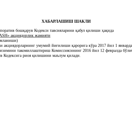
ХАБАРЛАШИШ ШАКЛИ
поратив бошқарув Кодекси тавсияларини қабул қилиши ҳақида
» акциядорлик жамияти
аниши)
акциядорларнинг умумий йиғилиши қарорига кўра 2017 йил 1 январд
изимини такомиллаштириш Комиссиясининг 2016 йил 12 февралда бўлиб
ув Кодексига риоя қилишини маълум қилади.