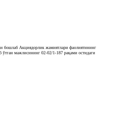
ан бошлаб Акциядорлик жамиятлари фаолиятининг
 ўтган мажлисининг 02-02/1-187 рақами остидаги