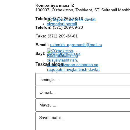
Kompaniya manzili:
100007, O'zbekiston, Toshkent, ST. Sultanali Mash
Telefon:
(371) 269-78-16
Telefon:
(371) 269-69-20
Faks:
(371) 269-34-81
E-mail:
uzbmkb_agromash@mail.ru
Sayt:
www.agromash.uz
Teskari aloqa