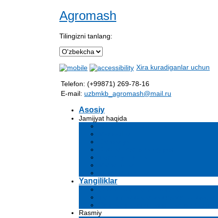
Agromash
Tilingizni tanlang:
Xira kuradiganlar uchun
Telefon: (+99871) 269-78-16
E-mail:
uzbmkb_agromash@mail.ru
Asosiy
Jamijyat haqida
Kompaniya haqida ma'lumot
Maqsadlar
Rahbariyat
Rivojlantirish strategiyasi
Tashkiliy tuzilma
Mahsulotlar
Bo'sh ish o'rinlari
Yangiliklar
Chora-tadbirlar va tadbirlar
Tahliliy maqolalar va ekspert xulosalari
Ommaviy axborot vositalari biz haqimi
Rasmiy