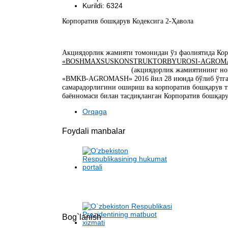
Kurildi: 6324
Корпоратив бошқарув Кодексига 2-Ҳавола
Акциядорлик жамияти томонидан ўз фаолиятида Кор
«BOSHMAXSUSKONSTRUKTORBYUROSI-AGROMASH
(акциядорлик жамиятининг номл
«BMKB-AGROMASH» 2016 йил 28 июнда бўлиб ўтган 
самарадорлигини ошириш ва корпоратив бошқарув т
баённомаси билан тасдиқланган Корпоратив бошқар
Orqaga
Foydali manbalar
Bog`lanish