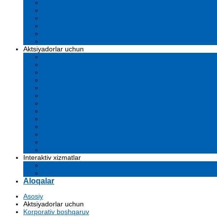
Ustav
Kompaniya hujjatlari
Sertifikatlar va litsenziyalar
Biznes rejalar
Tenderlar va tanlovlar
O'z kuchlarini yo'qotib qo'ydilar
Aktsiyadorlar uchun
Dividendlar
Komissiyalar
Muhim faktlar
Emissiya risolalari
Affilangan shaxslar
Audit
Moliyaviy hisobotlar
Investitsiyalar
Ovoz berish natijalari
Korporativ boshqaruv
Samaradorligi ko'rsatkichlari
Aktsiyadorlar uchun ma'lumot
Arxiv
Interaktiv xizmatlar
Savol-javoblar
Davlat tashkilotlarga murojaat yuborish
Aloqalar
Asosiy
Aktsiyadorlar uchun
Korporativ boshqaruv