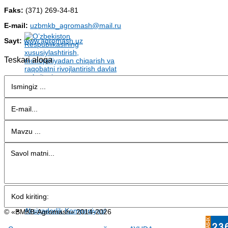
Faks:
(371) 269-34-81
E-mail:
uzbmkb_agromash@mail.ru
Sayt:
www.agromash.uz
Teskari aloqa
© «BMКB-Аgromash» 2014-2026