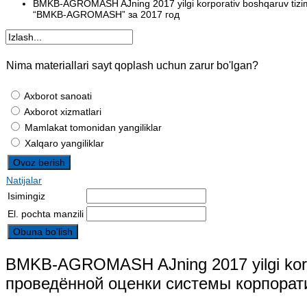
BMKB-AGROMASH AJning 2017 yilgi korporativ boshqaruv tizi
“BMKB-AGROMASH” за 2017 год
Nima materiallari sayt qoplash uchun zarur bo'lgan?
Axborot sanoati
Axborot xizmatlari
Mamlakat tomonidan yangiliklar
Xalqaro yangiliklar
Natijalar
Isimingiz
El. pochta manzili
BMKB-AGROMASH AJning 2017 yilgi korpora
проведённой оценки системы корпора