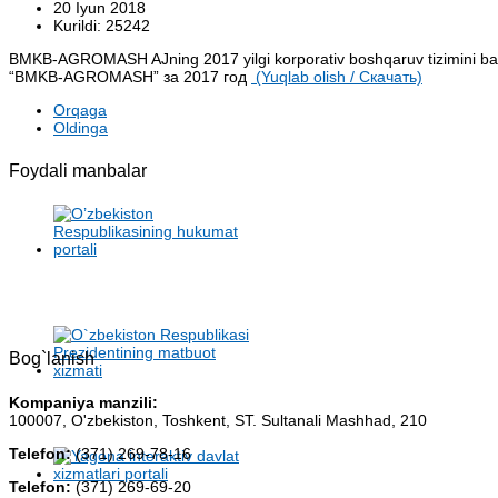
20 Iyun 2018
Kurildi: 25242
BMKB-AGROMASH AJning 2017 yilgi korporativ boshqaruv tizimini
“BMKB-AGROMASH” за 2017 год
(Yuqlab olish / Cкачать)
Orqaga
Oldinga
Foydali manbalar
Bog`lanish
Kompaniya manzili:
100007, O'zbekiston, Toshkent, ST. Sultanali Mashhad, 210
Telefon:
(371) 269-78-16
Telefon:
(371) 269-69-20