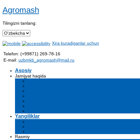
Agromash
Tilingizni tanlang:
Xira kuradiganlar uchun
Telefon: (+99871) 269-78-16
E-mail:
uzbmkb_agromash@mail.ru
Asosiy
Jamijyat haqida
Kompaniya haqida ma'lumot
Maqsadlar
Rahbariyat
Rivojlantirish strategiyasi
Tashkiliy tuzilma
Mahsulotlar
Bo'sh ish o'rinlari
Yangiliklar
Chora-tadbirlar va tadbirlar
Tahliliy maqolalar va ekspert xulosalari
Ommaviy axborot vositalari biz haqimizda
Rasmiy