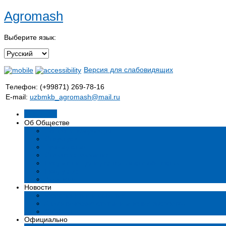
Agromash
Выберите язык:
Версия для слабовидящих
Телефон: (+99871) 269-78-16
E-mail:
uzbmkb_agromash@mail.ru
Главная
Об Обществе
Общая информация
Структура
Руководство
Стратегия развития
Предмет и цели деятельности общества
Продукция
Вакансии
Новости
Мероприятия и события
Аналитические статьи и мнения экспертов
СМИ о нас
Официально