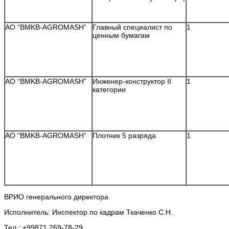
АО “BMKB-AGROMASH”
Главный специалист по
1
ценным бумагам
АО “BMKB-AGROMASH”
Инженер-конструктор II
1
категории
АО “BMKB-AGROMASH”
Плотник 5 разряда
1
ВРИО генерального директора А.Н. К
Исполнитель: Инспектор по кадрам Ткаченко С.Н.
Тел.: +99871 269-78-29