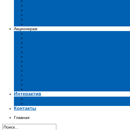
Устав
Сертификаты и лиценции
Документы общества
Бизнес-планы
Тендеры и конкурсы
Утратившие силу акты
Акционерам
Дивиденды
Комиссии
Существенные факты
Проспект эмиссии
Аффилированные лица
Аудит
Финансовые отчеты
Инвестиции
Голосования
Корпоративное управление
Ключевые показатели эффективности
Информация для акционеров
Архив
Интерактив
Вопросы-ответы
Подача обращений в государственные органы
Контакты
Главная