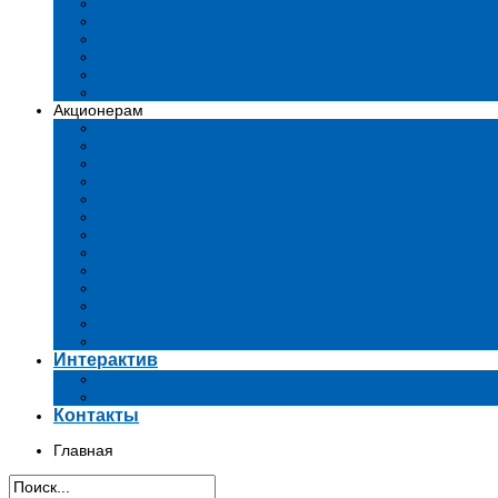
Устав
Сертификаты и лиценции
Документы общества
Бизнес-планы
Тендеры и конкурсы
Утратившие силу акты
Акционерам
Дивиденды
Комиссии
Существенные факты
Проспект эмиссии
Аффилированные лица
Аудит
Финансовые отчеты
Инвестиции
Голосования
Корпоративное управление
Ключевые показатели эффективности
Информация для акционеров
Архив
Интерактив
Вопросы-ответы
Подача обращений в государственные органы
Контакты
Главная