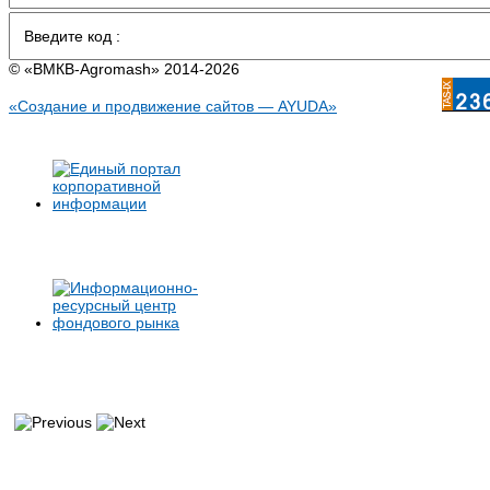
© «BMКB-Аgromash» 2014-2026
«Создание и продвижение сайтов — AYUDA»