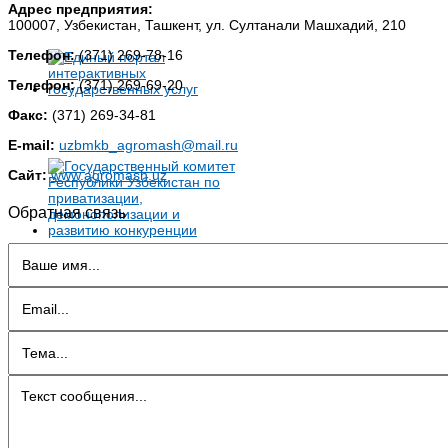
Адрес предприятия:
100007, Узбекистан, Ташкент, ул. Султанали Машхадий, 210
Телефон:
(371) 269-78-16
Телефон:
(371) 269-69-20
Факс:
(371) 269-34-81
E-mail:
uzbmkb_agromash@mail.ru
Сайт:
www.agromash.uz
Обратная связь