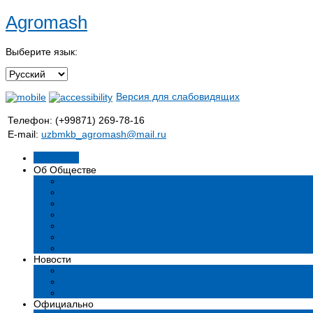
Agromash
Выберите язык:
Версия для слабовидящих
Телефон: (+99871) 269-78-16
E-mail:
uzbmkb_agromash@mail.ru
Главная
Об Обществе
Общая информация
Структура
Руководство
Стратегия развития
Предмет и цели деятельности общества
Продукция
Вакансии
Новости
Мероприятия и события
Аналитические статьи и мнения экспертов
СМИ о нас
Официально