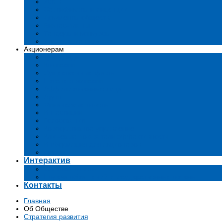
Устав
Сертификаты и лиценции
Документы общества
Бизнес-планы
Тендеры и конкурсы
Утратившие силу акты
Акционерам
Дивиденды
Комиссии
Существенные факты
Проспект эмиссии
Аффилированные лица
Аудит
Финансовые отчеты
Инвестиции
Голосования
Корпоративное управление
Ключевые показатели эффективности
Информация для акционеров
Архив
Интерактив
Вопросы-ответы
Подача обращений в государственные органы
Контакты
Главная
Об Обществе
Стратегия развития