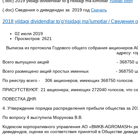
(.doc) 2019 yildagi dividendlar to'g'risidagi ma'lumotlar
Yuqlab olish
(.doc) Сведения о дивидендах за 2019 год
Скачать
2018 yildagi dividendlar to'g'risidagi ma'lumotlar / Сведени
02 июля 2019
Просмотров: 2621
Выписка из протокола Годового общего собрания акционеров 
адресу: г
Всего выпущено акций - 368750 шт
Всего размещено акций простых именных - 368750 шт
По реестру всего - 306 акционеров, имеющих 368750 голосов.
ПРИСУТСТВУЮТ: 21 акционера, имеющих 272040 голосов, что соста
ПОВЕСТКА ДНЯ:
4. Утверждение порядка распределения прибыли общества за 201
По вопросу 4 выступила Морунова В.В.
Кодексом корпоративного управления АО «BMKB-AGROMASH» рег
дивидендов, оценки их соответствия принятой в Обществе дивиде