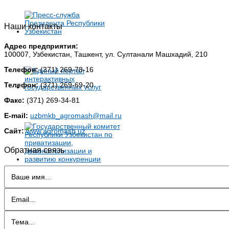
Наши контакты
Адрес предприятия:
100007, Узбекистан, Ташкент, ул. Султанали Машхадий, 210
Телефон:
(371) 269-78-16
Телефон:
(371) 269-69-20
Факс:
(371) 269-34-81
E-mail:
uzbmkb_agromash@mail.ru
Сайт:
www.agromash.uz
Обратная связь