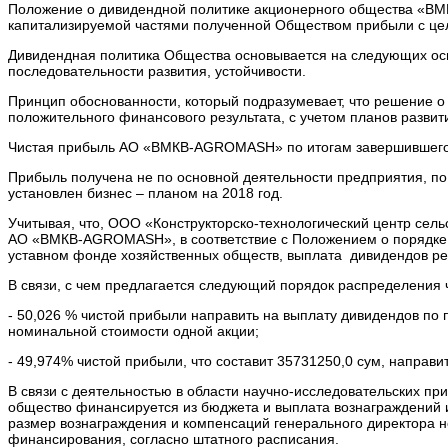
Положение о дивидендной политике акционерного общества «B
капитализируемой частями полученной Обществом прибыли с це
Дивидендная политика Общества основывается на следующих осн
последовательности развития, устойчивости.
Принцип обоснованности, который подразумевает, что решение о
положительного финансового результата, с учетом планов разви
Чистая прибыль АО «ВМКВ-AGROMASH» по итогам завершившегося
Прибыль получена не по основной деятельности предприятия, по
установлен бизнес – планом на 2018 год.
Учитывая, что, ООО «Конструкторско-технологический центр сель
АО «ВМКВ-AGROMASH», в соответствие с Положением о порядке 
уставном фонде хозяйственных обществ, выплата дивидендов ре
В связи, с чем предлагается следующий порядок распределения 
- 50,026 % чистой прибыли направить на выплату дивидендов по п
номинальной стоимости одной акции;
- 49,974% чистой прибыли, что составит 35731250,0 сум, направи
В связи с деятельностью в области научно-исследовательских пр
общество финансируется из бюджета и выплата вознаграждений 
размер вознаграждения и компенсаций генерального директора н
финансирования, согласно штатного расписания.