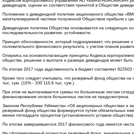
Кодексом корпоративного управления АО «BMKB-AGROMASH» рег
дивидендов, оценки их соответствия принятой в Обществе дивиде
Положение о дивидендной политике акционерного общества «B
капитализируемой частями полученной Обществом прибыли с це
Дивидендная политика Общества основывается на следующих осн
последовательности развития, устойчивости.
Принцип обоснованности, который подразумевает, что решение о
положительного финансового результата, с учетом планов разви
Опираясь на основополагающие принципы Кодекса корпоративн
общества, решение о выплате и размере дивидендов может быть 
По итогам 2017 года задолженность в бюджет составляет 822503 ты
Кроме того следует учитывать, что резервный фонд общества на
тыс. сум. (15% - 100 115,6 тыс. сум.).
При этом не выплачиваются суммы по больничным листам сотрудн
финансирования оплата больничных листов не предусмотрена.
Законом Республики Узбекистан «Об акционерных обществах и защ
резервный фонд общества формируется путем обязательных ежег
менее пятнадцати процентов (установленного уставом общества)
По итогам завершившегося 2017 финансового года имеется чиста
Не сформированный полностью резервный фонд, значительная з