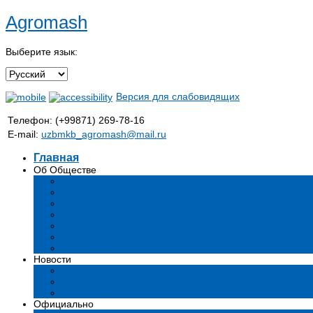
Agromash
Выберите язык:
Версия для слабовидящих
Телефон: (+99871) 269-78-16
E-mail:
uzbmkb_agromash@mail.ru
Главная
Об Обществе
Общая информация
Структура
Руководство
Стратегия развития
Предмет и цели деятельности общества
Продукция
Вакансии
Новости
Мероприятия и события
Аналитические статьи и мнения экспертов
СМИ о нас
Официально