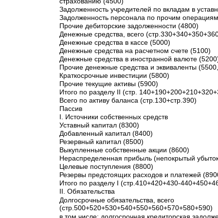
страхованию (4500)
Задолженность учредителей по вкладам в уставн
Задолженность персонала по прочим операциям
Прочие дебиторские задолженности (4800)
Денежные средства, всего (стр.330+340+350+360)
Денежные средства в кассе (5000)
Денежные средства на расчетном счете (5100)
Денежные средства в иностранной валюте (5200
Прочие денежные средства и эквиваленты (5500,
Краткосрочные инвестиции (5800)
Прочие текущие активы (5900)
Итого по разделу II (стр. 140+190+200+210+320
Всего по активу баланса (стр.130+стр.390)
Пассив
I. Источники собственных средств
Уставный капитал (8300)
Добавленный капитал (8400)
Резервный капитал (8500)
Выкупленные собственные акции (8600)
Нераспределенная прибыль (непокрытый убыток
Целевые поступления (8800)
Резервы предстоящих расходов и платежей (890
Итого по разделу I (стр.410+420+430-440+450+4
II. Обязательства
Долгосрочные обязательства, всего
(стр.500+520+530+540+550+560+570+580+590)
в том числе: долгосрочная кредиторская задолж