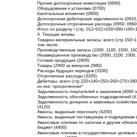
Прочие долгосрочные инвестиции (0690)
Оборудование к установке (0700)
Капитальные вложения (0800)
Долгосрочная дебиторская задолженность (0910,
Долгосрочные отсроченные расходы (0950, 0960
Итого по разделу I (стр. 012+022+030+090+100+
II. Текущие активы
Товарно-материальные запасы, всего (стр.150+1
том числе:
Производственные запасы (1000, 1100, 1500, 16
Незавершенное производство (2000, 2100, 2300,
Готовая продукция (2800)
Товары (2900 за минусом 2980)
Расходы будущих периодов (3100)
Отсроченные расходы (3200)
Дебиторы, всего (стр.220+240+250+260+270+28
из нее: просроченная*
Задолженность покупателей и заказчиков (4000 
Задолженность обособленных подразделений (4
Задолженность дочерних и зависимых хозяйств
(4120)
Авансы, выданные персоналу (4200)
Авансы, выданные поставщикам и подрядчикам 
Авансовые платежи по налогам и другим обязат
бюджет (4400)
Авансовые платежи в государственные целевые