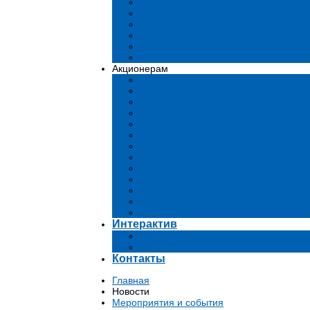
Устав
Сертификаты и лиценции
Документы общества
Бизнес-планы
Тендеры и конкурсы
Утратившие силу акты
Акционерам
Дивиденды
Комиссии
Существенные факты
Проспект эмиссии
Аффилированные лица
Аудит
Финансовые отчеты
Инвестиции
Голосования
Корпоративное управление
Ключевые показатели эффективност
Информация для акционеров
Архив
Интерактив
Вопросы-ответы
Подача обращений в государственн
Контакты
Главная
Новости
Мероприятия и события