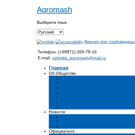
Agromash
Выберите язык:
Версия для слабовидящ
Телефон: (+99871) 269-78-16
E-mail:
uzbmkb_agromash@mail.ru
Главная
Об Обществе
Общая информация
Структура
Руководство
Стратегия развития
Предмет и цели деятельности общес
Продукция
Вакансии
Новости
Мероприятия и события
Аналитические статьи и мнения эксп
СМИ о нас
Официально