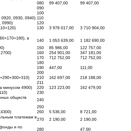
080
99 407,00
99 407,00
090
100
 0920, 0930, 0940)
110
, 0990)
120
110+120)
130
3 978 017,00
3 710 904,00
60+170+180), в
140
1 053 639,00
1 182 690,00
00)
150
85 986,00
122 757,00
 2700)
160
254 901,00
347 181,00
170
712 752,00
712 752,00
180
190
447,00
111,00
200
0+290+300+310)
210
162 697,00
218 188,00
211
за минусом 4900)
220
123 223,00
162 479,00
110)
230
енных обществ
240
250
(4300)
260
5 536,00
8 721,00
ельным платежам в
270
2 190,00
2 190,00
 фонды и по
280
47,00