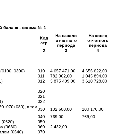
й баланс - форма № 1
На начало
На конец
Код
отчетного
отчетного
стр
периода
периода
2
3
4
(0100, 0300)
010
4 657 471,00
4 656 622,00
011
782 062,00
1 045 894,00
1)
012
3 875 409,00
3 610 728,00
020
021
1)
022
60+070+080), в том
030
102 608,00
100 176,00
040
769,00
769,00
 (0620)
050
а (0630)
060
2 432,00
алом (0640)
070