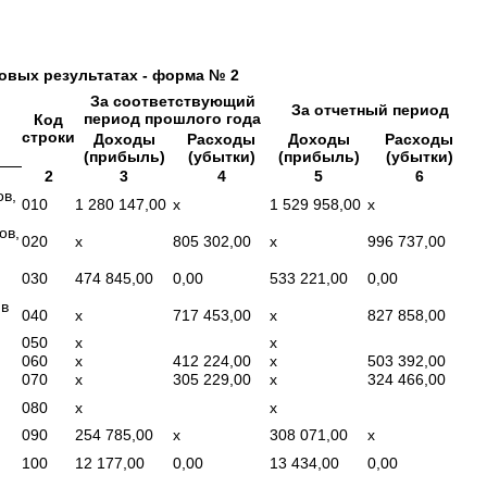
овых результатах - форма № 2
За соответствующий
За отчетный период
период прошлого года
Код
строки
Доходы
Расходы
Доходы
Расходы
(прибыль)
(убытки)
(прибыль)
(убытки)
2
3
4
5
6
ов,
010
1 280 147,00
x
1 529 958,00
x
ов,
020
x
805 302,00
x
996 737,00
030
474 845,00
0,00
533 221,00
0,00
 в
040
x
717 453,00
x
827 858,00
050
x
x
060
x
412 224,00
x
503 392,00
070
x
305 229,00
x
324 466,00
080
x
x
090
254 785,00
x
308 071,00
x
100
12 177,00
0,00
13 434,00
0,00