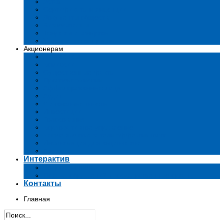
Устав
Сертификаты и лиценции
Документы общества
Бизнес-планы
Тендеры и конкурсы
Утратившие силу акты
Акционерам
Дивиденды
Комиссии
Существенные факты
Проспект эмиссии
Аффилированные лица
Аудит
Финансовые отчеты
Инвестиции
Голосования
Корпоративное управление
Ключевые показатели эффективности
Информация для акционеров
Архив
Интерактив
Вопросы-ответы
Подача обращений в государственные органы
Контакты
Главная