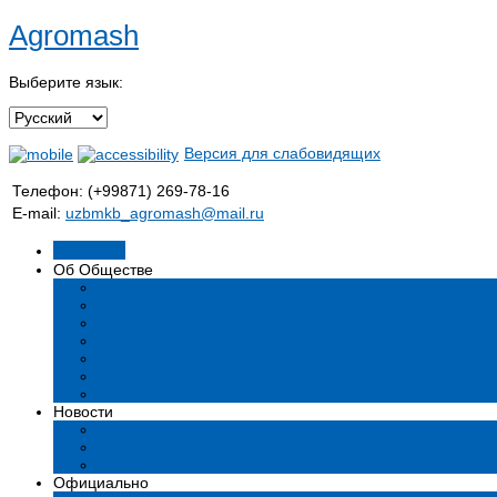
Agromash
Выберите язык:
Версия для слабовидящих
Телефон: (+99871) 269-78-16
E-mail:
uzbmkb_agromash@mail.ru
Главная
Об Обществе
Общая информация
Структура
Руководство
Стратегия развития
Предмет и цели деятельности общества
Продукция
Вакансии
Новости
Мероприятия и события
Аналитические статьи и мнения экспертов
СМИ о нас
Официально